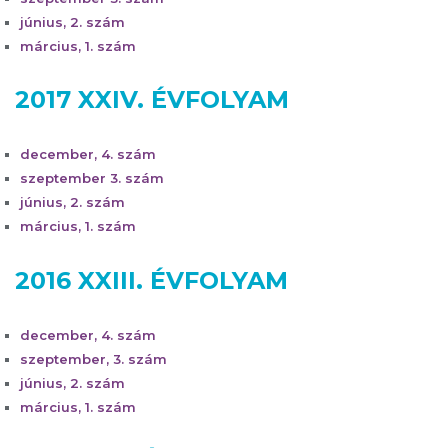
június, 2. szám
március, 1. szám
2017 XXIV. ÉVFOLYAM
december, 4. szám
szeptember 3. szám
június, 2. szám
március, 1. szám
2016 XXIII. ÉVFOLYAM
december, 4. szám
szeptember, 3. szám
június, 2. szám
március, 1. szám