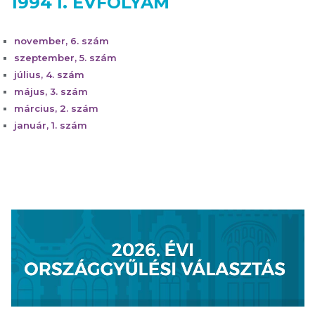
1994 I. ÉVFOLYAM
november, 6. szám
szeptember, 5. szám
július, 4. szám
május, 3. szám
március, 2. szám
január, 1. szám