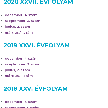
2020 XXVII. ÉVFOLYAM
december, 4. szám
szeptember, 3. szám
június, 2. szám
március, 1. szám
2019 XXVI. ÉVFOLYAM
december, 4. szám
szeptember, 3. szám
június, 2. szám
március, 1. szám
2018 XXV. ÉVFOLYAM
december, 4. szám
szeptember 3. szám