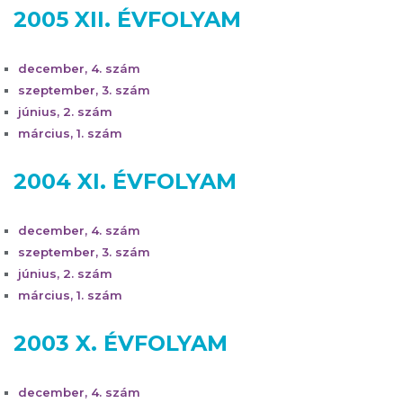
2005 XII. ÉVFOLYAM
december, 4. szám
szeptember, 3. szám
június, 2. szám
március, 1. szám
2004 XI. ÉVFOLYAM
december, 4. szám
szeptember, 3. szám
június, 2. szám
március, 1. szám
2003 X. ÉVFOLYAM
december, 4. szám