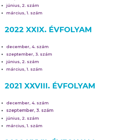
június, 2. szám
március, 1. szám
2022 XXIX. ÉVFOLYAM
december, 4. szám
szeptember, 3. szám
június, 2. szám
március, 1. szám
2021 XXVIII. ÉVFOLYAM
december, 4. szám
szeptember, 3. szám
június, 2. szám
március, 1. szám