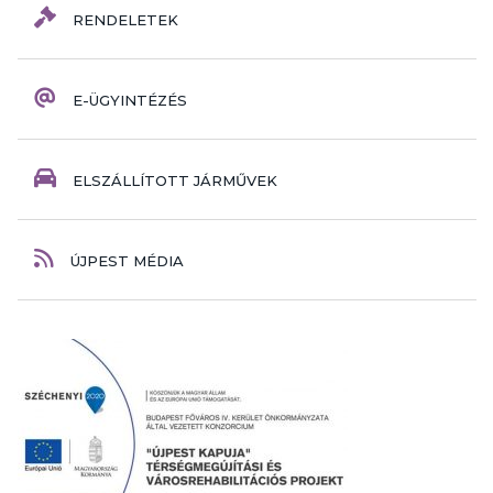
RENDELETEK
E-ÜGYINTÉZÉS
ELSZÁLLÍTOTT JÁRMŰVEK
ÚJPEST MÉDIA