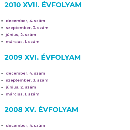
2010 XVII. ÉVFOLYAM
december, 4. szám
szeptember, 3. szám
június, 2. szám
március, 1. szám
2009 XVI. ÉVFOLYAM
december, 4. szám
szeptember, 3. szám
június, 2. szám
március, 1. szám
2008 XV. ÉVFOLYAM
december, 4. szám