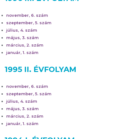
november, 6. szám
szeptember, 5. szám
július, 4. szám
május, 3. szám
március, 2. szám
január, 1. szám
1995 II. ÉVFOLYAM
november, 6. szám
szeptember, 5. szám
július, 4. szám
május, 3. szám
március, 2. szám
január, 1. szám