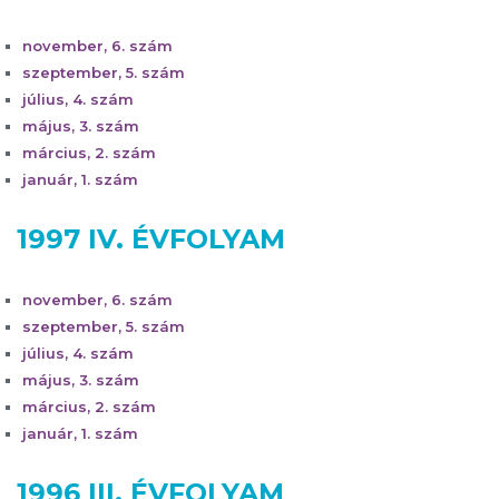
november, 6. szám
szeptember, 5. szám
július, 4. szám
május, 3. szám
március, 2. szám
január, 1. szám
1997 IV. ÉVFOLYAM
november, 6. szám
szeptember, 5. szám
július, 4. szám
május, 3. szám
március, 2. szám
január, 1. szám
1996 III. ÉVFOLYAM