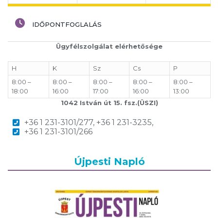
IDŐPONTFOGLALÁS
Ügyfélszolgálat elérhetősége
H
K
Sz
Cs
P
8:00 –
8:00 –
8:00 –
8:00 –
8:00 –
18:00
16:00
17:00
16:00
13:00
1042 István út 15. fsz.(ÜSZI)
+36 1 231-3101/277, +36 1 231-3235,
+36 1 231-3101/266
Újpesti Napló