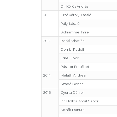
Dr. Kőrös András
2011
Gróf Károlyi László
Pályi László
Schrammel Imre
2012
Berki Krisztián
Dombi Rudolf
Erkel Tibor
Pásztor Erzsébet
2014
Meláth Andrea
Szabó Bence
2016
Gyurta Dániel
Dr. Hollósi Antal Gábor
Kozák Danuta