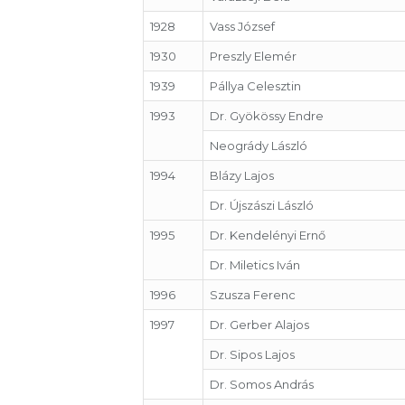
1928
Vass József
1930
Preszly Elemér
1939
Pállya Celesztin
1993
Dr. Gyökössy Endre
Neogrády László
1994
Blázy Lajos
Dr. Újszászi László
1995
Dr. Kendelényi Ernő
Dr. Miletics Iván
1996
Szusza Ferenc
1997
Dr. Gerber Alajos
Dr. Sipos Lajos
Dr. Somos András