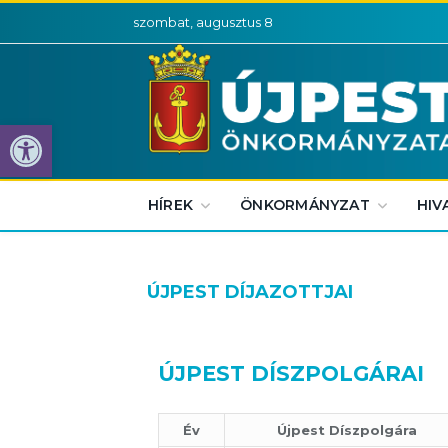
szombat, augusztus 8
Eszköztár megnyitása
HÍREK
ÖNKORMÁNYZAT
HIV
ÚJPEST DÍJAZOTTJAI
ÚJPEST DÍSZPOLGÁRAI
Év
Újpest Díszpolgára