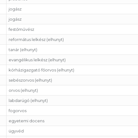
jogász
jogász
festőművész
református lelkész (elhunyt)
tanár (elhunyt)
evangélikus lelkész (elhunyt)
kórházigazgató főorvos (elhunyt)
sebészorvos (elhunyt)
orvos (elhunyt)
labdarúgó (elhunyt)
fogorvos
egyetemi docens
ügyvéd