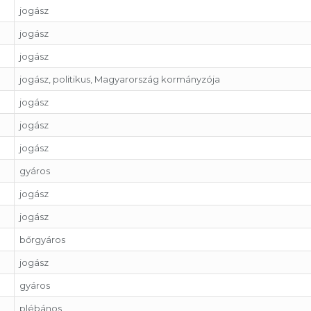
jogász
jogász
jogász
jogász, politikus, Magyarország kormányzója
jogász
jogász
jogász
gyáros
jogász
jogász
bőrgyáros
jogász
gyáros
plébános