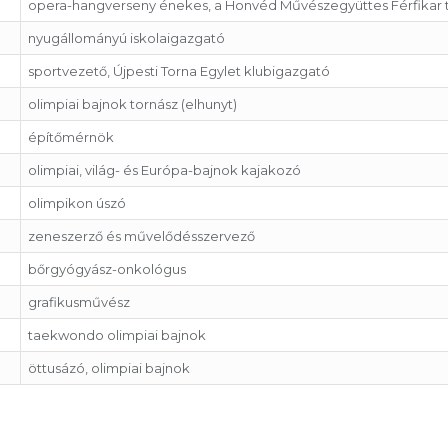
opera-hangverseny énekes, a Honvéd Művészegyüttes Férfikar ta
nyugállományú iskolaigazgató
sportvezető, Újpesti Torna Egylet klubigazgató
olimpiai bajnok tornász (elhunyt)
építőmérnök
olimpiai, világ- és Európa-bajnok kajakozó
olimpikon úszó
zeneszerző és művelődésszervező
bőrgyógyász-onkológus
grafikusművész
taekwondo olimpiai bajnok
öttusázó, olimpiai bajnok