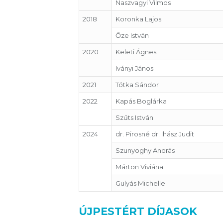
Naszvagyi Vilmos
2018
Koronka Lajos
Őze István
2020
Keleti Ágnes
Iványi János
2021
Tótka Sándor
2022
Kapás Boglárka
Szűts István
2024
dr. Pirosné dr. Ihász Judit
Szunyoghy András
Márton Viviána
Gulyás Michelle
ÚJPESTÉRT DÍJASOK