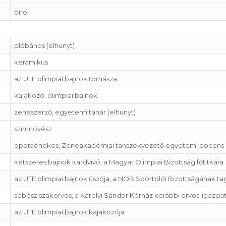
bíró
plébános (elhunyt)
keramikus
az UTE olimpiai bajnok tornásza
kajakozó, olimpiai bajnok
zeneszerző, egyetemi tanár (elhunyt)
színművész
operaénekes, Zeneakadémiai tanszékvezető egyetemi docens
kétszeres bajnok kardvívó, a Magyar Olimpiai Bizottság főtitkára
az UTE olimpiai bajnok úszója, a NOB Sportolói Bizottságának ta
sebész szakorvos, a Károlyi Sándor Kórház korábbi orvos-igazga
az UTE olimpiai bajnok kajakozója