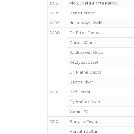
1998
Alon, Joel (Brichta Károly)
2005
Bene Ferenc
2007
dr. Kapolyi László
2008
Dr. Estók János
Göröcs János
Kadlecovits Géza
Keztyűs József
Dr. Máthé Gábor
Bartos Tibor
2009
Bíró Lóránt
Gyémánt László
Várhidi Pál
2010
Bertalan Tivadar
Horváth Zoltán