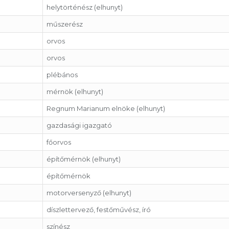
helytörténész (elhunyt)
műszerész
orvos
orvos
plébános
mérnök (elhunyt)
Regnum Marianum elnöke (elhunyt)
gazdasági igazgató
főorvos
építőmérnök (elhunyt)
építőmérnök
motorversenyző (elhunyt)
díszlettervező, festőművész, író
színész