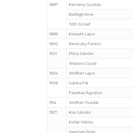
1887
Kemény Gusztáv
Bellágh Imre
Tóth József
1889
Kossuth Lajos
1890
Beniczky Ferenc
1901
Plósz Sándor
Wlassics Gyula
1904
Wolfner Lajos
1906
Ivánka Pál
Fazekas Ágoston
1914
Wolfner Tivadar
1927
Kiss Sándor
Kollár Miklós
Varázséji Béla