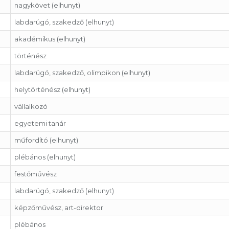
nagykövet (elhunyt)
labdarúgó, szakedző (elhunyt)
akadémikus (elhunyt)
történész
labdarúgó, szakedző, olimpikon (elhunyt)
helytörténész (elhunyt)
vállalkozó
egyetemi tanár
műfordító (elhunyt)
plébános (elhunyt)
festőművész
labdarúgó, szakedző (elhunyt)
képzőművész, art-direktor
plébános