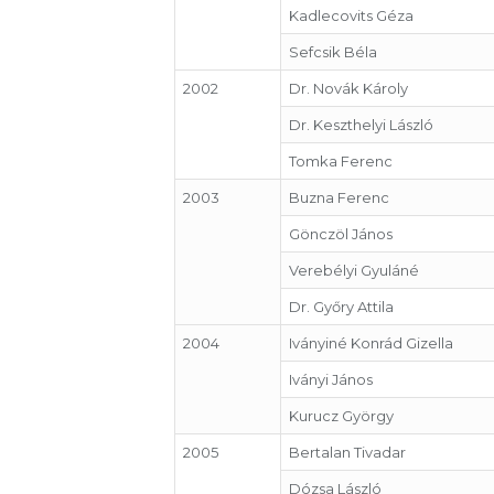
Kadlecovits Géza
Sefcsik Béla
2002
Dr. Novák Károly
Dr. Keszthelyi László
Tomka Ferenc
2003
Buzna Ferenc
Gönczöl János
Verebélyi Gyuláné
Dr. Győry Attila
2004
Iványiné Konrád Gizella
Iványi János
Kurucz György
2005
Bertalan Tivadar
Dózsa László