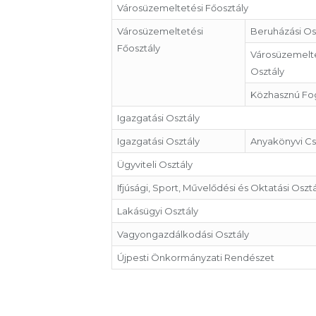
Városüzemeltetési Főosztály
Városüzemeltetési
Beruházási Os
Főosztály
Városüzemelte
Osztály
Közhasznú Fog
Igazgatási Osztály
Igazgatási Osztály
Anyakönyvi C
Ügyviteli Osztály
Ifjúsági, Sport, Művelődési és Oktatási Oszt
Lakásügyi Osztály
Vagyongazdálkodási Osztály
Újpesti Önkormányzati Rendészet