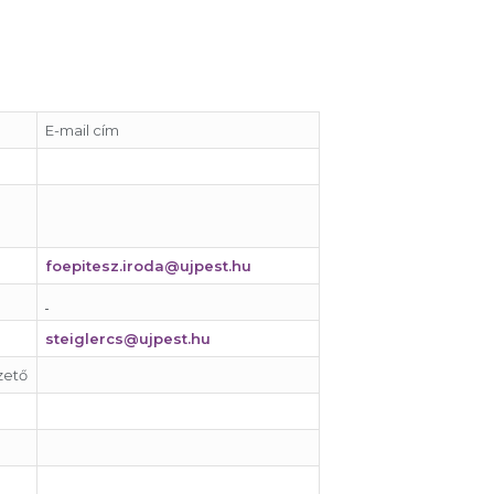
E-mail cím
foepitesz.iroda@ujpest.hu
steiglercs@ujpest.hu
zető