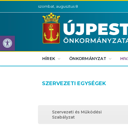
szombat, augusztus 8
Eszköztár megnyitása
HÍREK
ÖNKORMÁNYZAT
HI
SZERVEZETI EGYSÉGEK
Szervezeti és Működési
Szabályzat