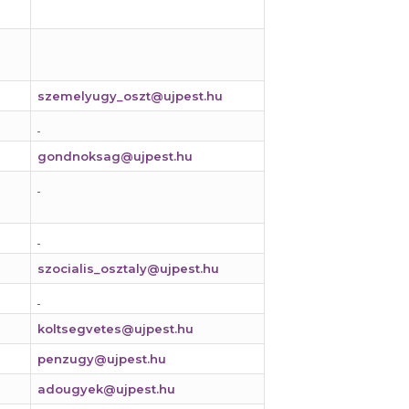
szemelyugy_oszt@ujpest.hu
gondnoksag@ujpest.hu
szocialis_osztaly@ujpest.hu
koltsegvetes@ujpest.hu
penzugy@ujpest.hu
adougyek@ujpest.hu