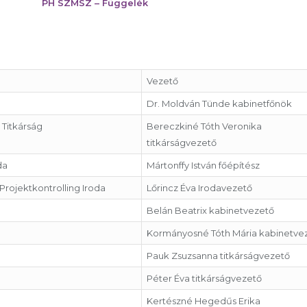
PH SZMSZ – Függelék
Vezető
Dr. Moldván Tünde kabinetfőnök
 Titkárság
Bereczkiné Tóth Veronika
titkárságvezető
da
Mártonffy István főépítész
Projektkontrolling Iroda
Lőrincz Éva Irodavezető
Belán Beatrix kabinetvezető
Kormányosné Tóth Mária kabinetve
Pauk Zsuzsanna titkárságvezető
Péter Éva titkárságvezető
Kertészné Hegedűs Erika