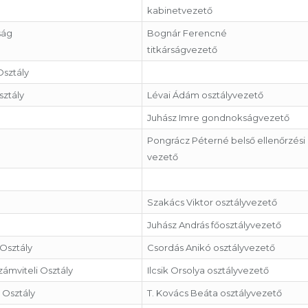
kabinetvezető
ság
Bognár Ferencné
titkárságvezető
sztály
sztály
Lévai Ádám osztályvezető
Juhász Imre gondnokságvezető
Pongrácz Péterné belső ellenőrzési
vezető
Szakács Viktor osztályvezető
Juhász András főosztályvezető
 Osztály
Csordás Anikó osztályvezető
ámviteli Osztály
Ilcsik Orsolya osztályvezető
 Osztály
T. Kovács Beáta osztályvezető