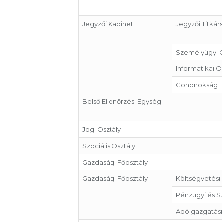
Jegyzői Kabinet
Jegyzői Titkár
Személyügyi O
Informatikai O
Gondnokság
Belső Ellenőrzési Egység
Jogi Osztály
Szociális Osztály
Gazdasági Főosztály
Gazdasági Főosztály
Költségvetési
Pénzügyi és Sz
Adóigazgatási