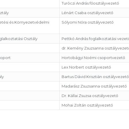
Turóczi András főosztályvezető
ztály
Lénárt Csaba osztályvezető
tési és Környezetvédelmi
Sólyomi Nóra osztályvezető
lalkoztatási Osztály
Pettkó András foglalkoztatási vezet
dr. Kemény Zsuzsanna osztályvezet
soport
Hortobágyi Noémi csoportvezető
Lex Norbert osztályvezető
ály
Bartus Dávid Krisztián osztályvezető
Madarász Zsuzsanna osztályvezető
Dr. Kállai Zsuzsa osztályvezető
Mohai Zoltán osztályvezető