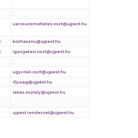
varosuzemeltetes.oszt@ujpest.hu
ő
kozhasznu@ujpest.hu
ő
igazgatasi.oszt@ujpest.hu
ugyviteli.oszt@ujpest.hu
ifjusag@ujpest.hu
lakas.osztaly@ujpest.hu
ujpest.rendeszet@ujpest.hu