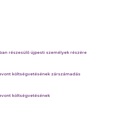
ban részesülő újpesti személyek részére
szevont költségvetésének zárszámadás
zevont költségvetésének