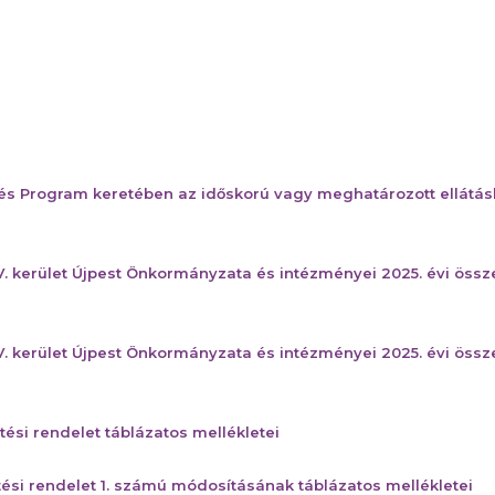
és Program keretében az időskorú vagy meghatározott ellátás
V. kerület Újpest Önkormányzata és intézményei 2025. évi ös
V. kerület Újpest Önkormányzata és intézményei 2025. évi öss
tési rendelet táblázatos mellékletei
tési rendelet 1. számú módosításának táblázatos mellékletei