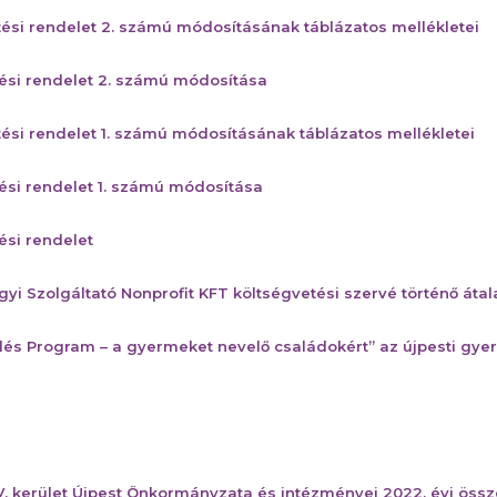
tési rendelet 2. számú módosításának táblázatos mellékletei
tési rendelet 2. számú módosítása
tési rendelet 1. számú módosításának táblázatos mellékletei
tési rendelet 1. számú módosítása
ési rendelet
yi Szolgáltató Nonprofit KFT költségvetési szervé történő átal
lés Program – a gyermeket nevelő családokért” az újpesti gye
V. kerület Újpest Önkormányzata és intézményei 2022. évi ös