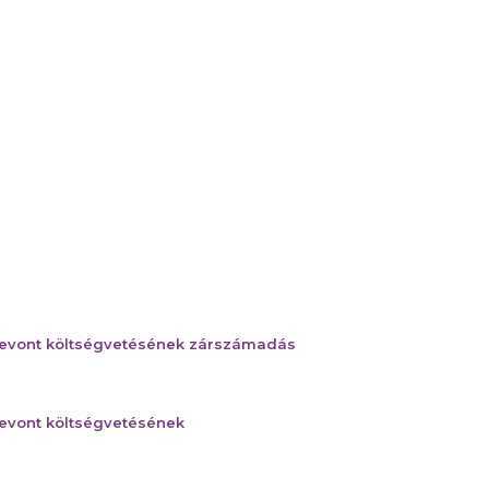
szevont költségvetésének zárszámadás
zevont költségvetésének