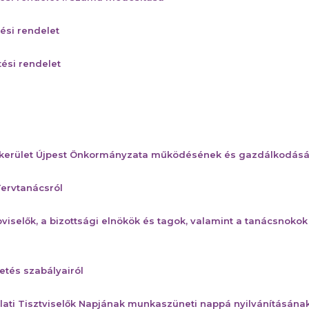
ési rendelet
ési rendelet
. kerület Újpest Önkormányzata működésének és gazdálkodásá
Tervtanácsról
iselők, a bizottsági elnökök és tagok, valamint a tanácsnokok 
etés szabályairól
lati Tisztviselők Napjának munkaszüneti nappá nyilvánításána