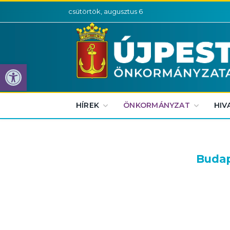
csütörtök, augusztus 6
Eszköztár megnyitása
HÍREK
ÖNKORMÁNYZAT
HIV
Budap