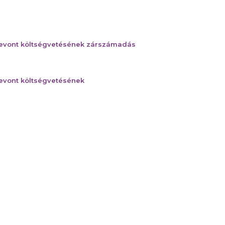
szevont költségvetésének zárszámadás
zevont költségvetésének