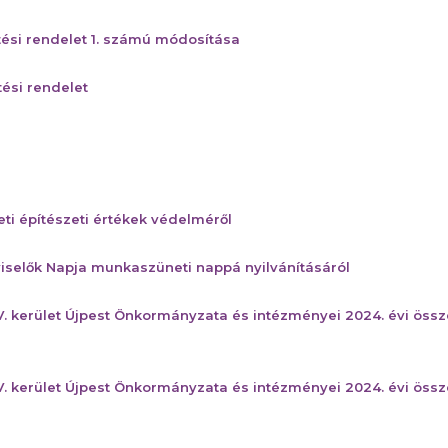
tési rendelet 1. számú módosítása
ési rendelet
eti építészeti értékek védelméről
viselők Napja munkaszüneti nappá nyilvánításáról
V. kerület Újpest Önkormányzata és intézményei 2024. évi ös
V. kerület Újpest Önkormányzata és intézményei 2024. évi öss