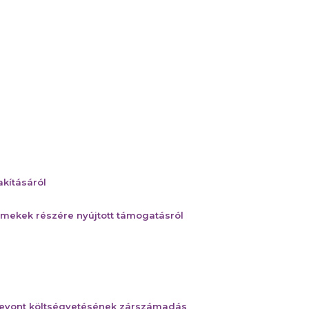
akításáról
rmekek részére nyújtott támogatásról
szevont költségvetésének zárszámadás