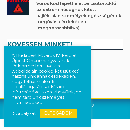
Vörös kód lépett életbe csütörtöktől
az extrém hőségnek kitett
hajléktalan személyek egészségének
megóvása érdekében
(meghosszabbítva)
KÖVESSEN MINKET!
A Budapest Főváros IV. kerület
Újpest Önkormányzatának
Kövesse a híreket Facebook-on
Polgármesteri Hivatala
weboldalain cookie-kat (sütiket)
használunk annak érdekében,
Követés Instagram-on
hogy felhasználóink
oldallátogatási szokásairól
információkat szerezhessünk, de
nem tárolunk személyes
információkat.
Újpest Önkormányzata © 2021.
ELFOGADOM
Szabályzat