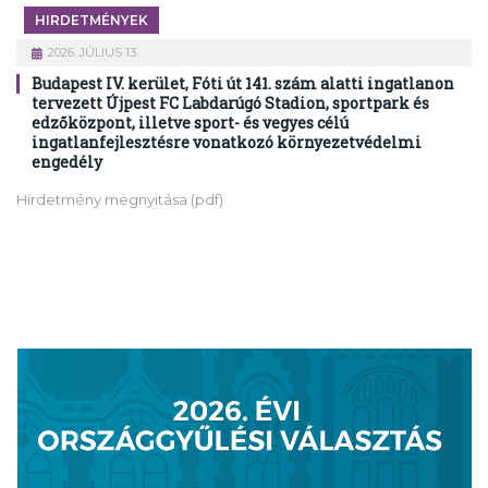
HIRDETMÉNYEK
2026. JÚLIUS 13.
Budapest IV. kerület, Fóti út 141. szám alatti ingatlanon
tervezett Újpest FC Labdarúgó Stadion, sportpark és
edzőközpont, illetve sport- és vegyes célú
ingatlanfejlesztésre vonatkozó környezetvédelmi
engedély
Hirdetmény megnyitása (pdf)