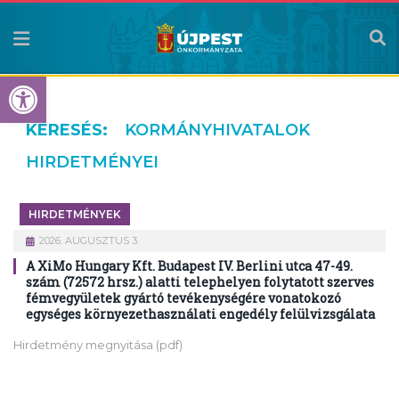
Eszköztár megnyitása
KERESÉS:
KORMÁNYHIVATALOK
HIRDETMÉNYEI
HIRDETMÉNYEK
2026. AUGUSZTUS 3.
A XiMo Hungary Kft. Budapest IV. Berlini utca 47-49.
szám (72572 hrsz.) alatti telephelyen folytatott szerves
fémvegyületek gyártó tevékenységére vonatokozó
egységes környezethasználati engedély felülvizsgálata
Hirdetmény megnyitása (pdf)