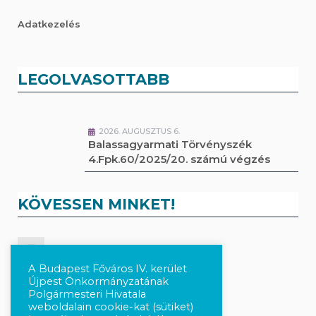
Adatkezelés
LEGOLVASOTTABB
2026. AUGUSZTUS 6.
Balassagyarmati Törvényszék
4.Fpk.60/2025/20. számú végzés
KÖVESSEN MINKET!
Kövesse a híreket Facebook-on
A Budapest Főváros IV. kerület
Újpest Önkormányzatának
Követés Instagram-on
Polgármesteri Hivatala
weboldalain cookie-kat (sütiket)