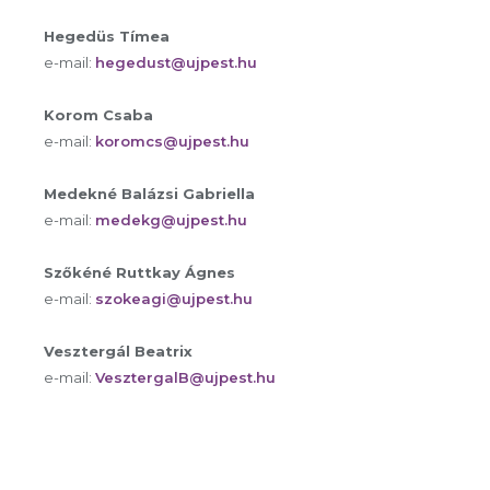
Hegedüs Tímea
e-mail:
hegedust@ujpest.hu
Korom Csaba
e-mail:
koromcs@ujpest.hu
Medekné Balázsi Gabriella
e-mail:
medekg@ujpest.hu
Szőkéné Ruttkay Ágnes
e-mail:
szokeagi@ujpest.hu
Vesztergál Beatrix
e-mail:
VesztergalB@ujpest.hu