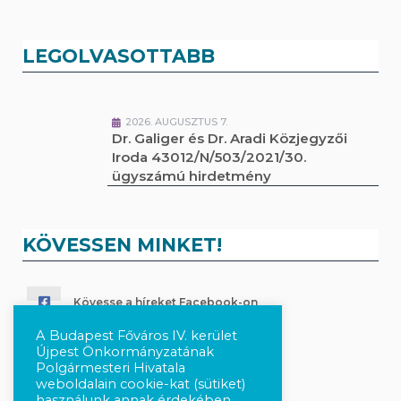
LEGOLVASOTTABB
2026. AUGUSZTUS 7.
Dr. Galiger és Dr. Aradi Közjegyzői
Iroda 43012/N/503/2021/30.
ügyszámú hirdetmény
KÖVESSEN MINKET!
Kövesse a híreket Facebook-on
A Budapest Főváros IV. kerület
Követés Instagram-on
Újpest Önkormányzatának
Polgármesteri Hivatala
weboldalain cookie-kat (sütiket)
használunk annak érdekében,