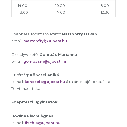
14:00-
10:00-
8:00-
18:00
17:00
12:30
Főépítész, főosztályvezető:
Mártonffy István
email:
martonffyi@ujpest.hu
Osztályvezető:
Gombás Marianna
email:
gombasm@ujpest.hu
Titkárság:
Könczei Anikó
e-mail:
konczeia@ujpest.hu
általános tájékoztatás, a
Tervtanács titkára
Főépítészi ügyintézők:
Bódiné Fischl Ágnes
e-mail:
fischla@ujpest.hu