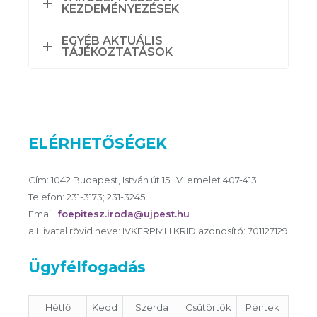
KEZDEMÉNYEZÉSEK
EGYÉB AKTUÁLIS
TÁJÉKOZTATÁSOK
ELÉRHETŐSÉGEK
Cím: 1042 Budapest, István út 15. IV. emelet 407-413.
Telefon: 231-3173; 231-3245
Email:
foepitesz.iroda@ujpest.hu
a Hivatal rövid neve: IVKERPMH KRID azonosító: 701127129
Ügyfélfogadás
Hétfő
Kedd
Szerda
Csütörtök
Péntek