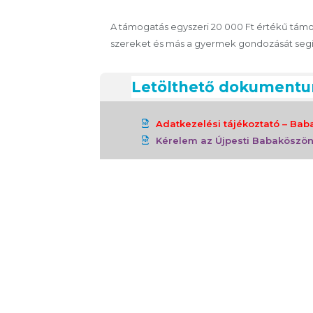
A támogatás egyszeri 20 000 Ft értékű tám
szereket és más a gyermek gondozását segít
Letölthető dokument
Adatkezelési tájékoztató – Ba
Kérelem az Újpesti Babaköszö