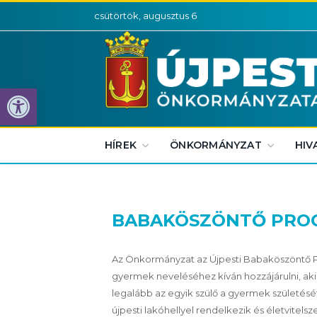
csütörtök, augusztus 6
Eszköztár megnyitása
HÍREK
ÖNKORMÁNYZAT
HIV
BABAKÖSZÖNTŐ PRO
Az Önkormányzat az Újpesti Babaköszöntő P
gyermek neveléséhez kíván hozzájárulni, akik 
legalább az egyik szülő a gyermek születé
újpesti lakóhellyel rendelkezik és életvitelsz