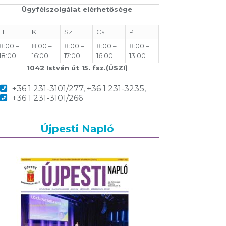
Ügyfélszolgálat elérhetősége
H
K
Sz
Cs
P
8:00 –
8:00 –
8:00 –
8:00 –
8:00 –
18:00
16:00
17:00
16:00
13:00
1042 István út 15. fsz.(ÜSZI)
+36 1 231-3101/277, +36 1 231-3235,
+36 1 231-3101/266
Újpesti Napló