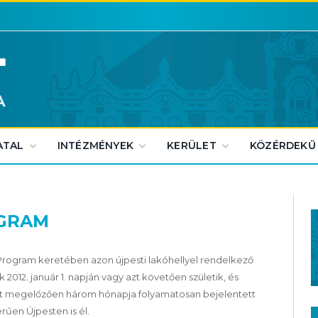
ATAL
INTÉZMÉNYEK
KERÜLET
KÖZÉRDEKŰ
GRAM
rogram keretében azon újpesti lakóhellyel rendelkező
2012. január 1. napján vagy azt követően születik, és
sét megelőzően három hónapja folyamatosan bejelentett
erűen Újpesten is él.