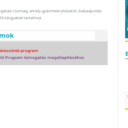
ogatási csomag, amely gyermekruházatot, babaápolási
ő tárgyakat tartalmaz.
umok
baköszöntő program
ntő Program támogatás megállapításához