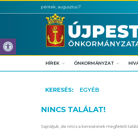
péntek, augusztus 7
Eszköztár megnyitása
HÍREK
ÖNKORMÁNYZAT
HIV
KERESÉS:
EGYÉB
NINCS TALÁLAT!
Sajnáljuk, de nincs a keresésnek megfelelő talála