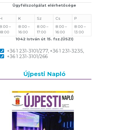
Ügyfélszolgálat elérhetősége
H
K
Sz
Cs
P
8:00 –
8:00 –
8:00 –
8:00 –
8:00 –
18:00
16:00
17:00
16:00
13:00
1042 István út 15. fsz.(ÜSZI)
+36 1 231-3101/277, +36 1 231-3235,
+36 1 231-3101/266
Újpesti Napló