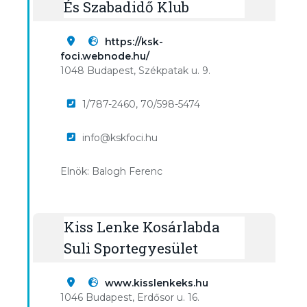
És Szabadidő Klub
https://ksk-
foci.webnode.hu/
1048 Budapest, Székpatak u. 9.
1/787-2460, 70/598-5474
info@kskfoci.hu
Elnök: Balogh Ferenc
Kiss Lenke Kosárlabda
Suli Sportegyesület
www.kisslenkeks.hu
1046 Budapest, Erdősor u. 16.