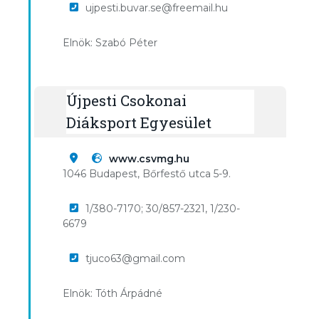
ujpesti.buvar.se@freemail.hu
Elnök: Szabó Péter
Újpesti Csokonai
Diáksport Egyesület
www.csvmg.hu
1046 Budapest, Bőrfestő utca 5-9.
1/380-7170; 30/857-2321, 1/230-
6679
tjuco63@gmail.com
Elnök: Tóth Árpádné