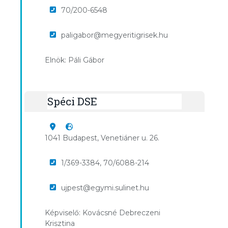
70/200-6548
paligabor@megyeritigrisek.hu
Elnök: Páli Gábor
Spéci DSE
1041 Budapest, Venetiáner u. 26.
1/369-3384, 70/6088-214
ujpest@egymi.sulinet.hu
Képviselő: Kovácsné Debreczeni
Krisztina