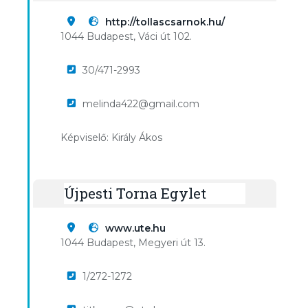
http://tollascsarnok.hu/
1044 Budapest, Váci út 102.
30/471-2993
melinda422@gmail.com
Képviselő: Király Ákos
Újpesti Torna Egylet
www.ute.hu
1044 Budapest, Megyeri út 13.
1/272-1272