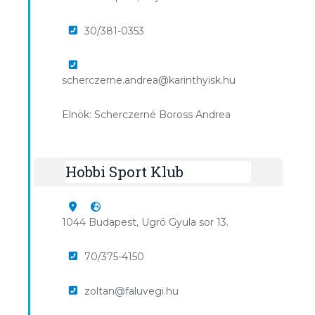
30/381-0353
scherczerne.andrea@karinthyisk.hu
Elnök: Scherczerné Boross Andrea
Hobbi Sport Klub
1044 Budapest, Ugró Gyula sor 13.
70/375-4150
zoltan@faluvegi.hu