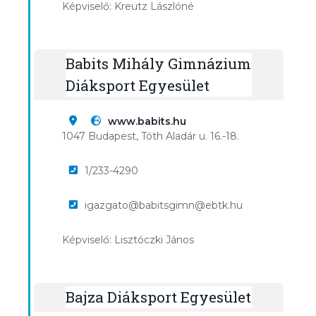
Képviselő: Kreutz Lászlóné
Babits Mihály Gimnázium
Diáksport Egyesület
www.babits.hu
1047 Budapest, Tóth Aladár u. 16.-18.
1/233-4290
igazgato@babitsgimn@ebtk.hu
Képviselő: Lisztóczki János
Bajza Diáksport Egyesület