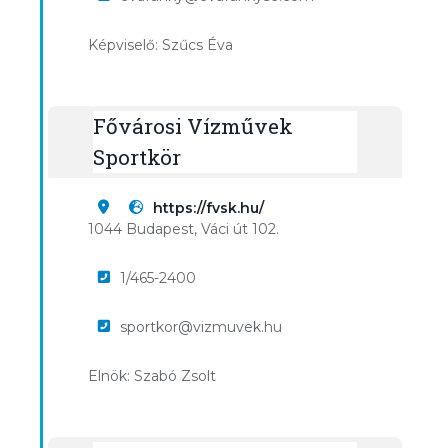
Képviselő: Szűcs Éva
Fővárosi Vízművek
Sportkör
https://fvsk.hu/
1044 Budapest, Váci út 102.
1/465-2400
sportkor@vizmuvek.hu
Elnök: Szabó Zsolt