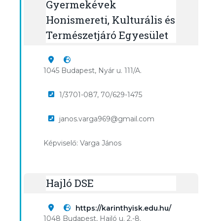
Gyermekévek
Honismereti, Kulturális és
Természetjáró Egyesület
1045 Budapest, Nyár u. 111/A.
1/3701-087, 70/629-1475
janos.varga969@gmail.com
Képviselő: Varga János
Hajló DSE
https://karinthyisk.edu.hu/
1048 Budapest, Hajló u. 2.-8.