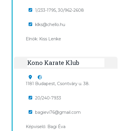
1/233-1795, 30/962-2608
klks@chello.hu
Elnök: Kiss Lenke
Kono Karate Klub
1181 Budapest, Csontváry u. 38.
20/240-7933
bagievi76@gmail.com
Képviselő: Bagi Éva