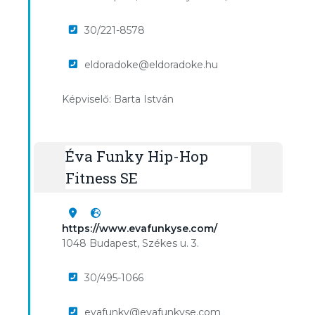
30/221-8578
eldoradoke@eldoradoke.hu
Képviselő: Barta István
Éva Funky Hip-Hop
Fitness SE
https://www.evafunkyse.com/
1048 Budapest, Székes u. 3.
30/495-1066
evafunky@evafunkyse.com