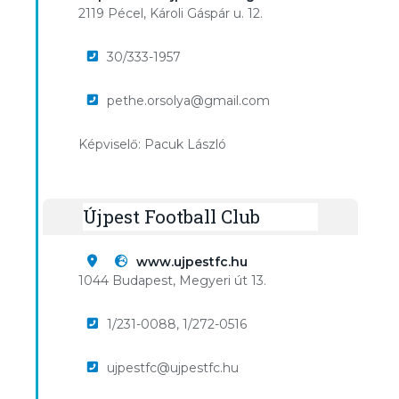
2119 Pécel, Károli Gáspár u. 12.
30/333-1957
pethe.orsolya@gmail.com
Képviselő: Pacuk László
Újpest Football Club
www.ujpestfc.hu
1044 Budapest, Megyeri út 13.
1/231-0088, 1/272-0516
ujpestfc@ujpestfc.hu