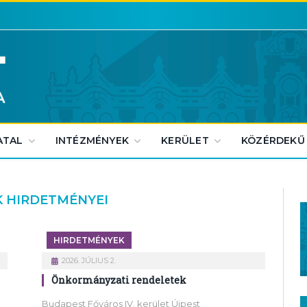
ATAL
INTÉZMÉNYEK
KERÜLET
KÖZÉRDEKŰ
 HIRDETMÉNYEI
HIRDETMÉNYEK
2026. JÚLIUS 2.
Önkormányzati rendeletek
Budapest Főváros IV. kerület Újpest