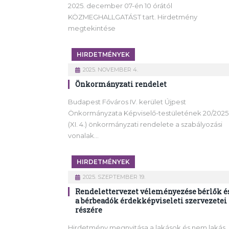
2025. december 07-én 10 órától
KÖZMEGHALLGATÁST tart. Hirdetmény
megtekintése
HIRDETMÉNYEK
2025. NOVEMBER 4.
Önkormányzati rendelet
Budapest Főváros IV. kerület Újpest
Önkormányzata Képviselő-testületének 20/2025
(XI. 4.) önkormányzati rendelete a szabályozási
vonalak…
HIRDETMÉNYEK
2025. SZEPTEMBER 19.
Rendelettervezet véleményezése bérlők é
a bérbeadók érdekképviseleti szervezetei
részére
Hirdetmény megnyitása a lakások és nem lakás