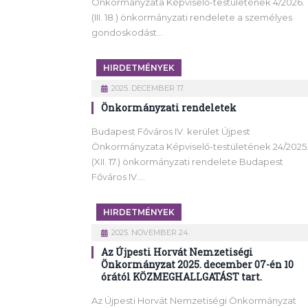
Önkormányzata Képviselő-testületének 4/2026.
(III. 18.) önkormányzati rendelete a személyes
gondoskodást…
HIRDETMÉNYEK
2025. DECEMBER 17.
Önkormányzati rendeletek
Budapest Főváros IV. kerület Újpest
Önkormányzata Képviselő-testületének 24/2025
(XII. 17.) önkormányzati rendelete Budapest
Főváros IV.…
HIRDETMÉNYEK
2025. NOVEMBER 24.
Az Újpesti Horvát Nemzetiségi
Önkormányzat 2025. december 07-én 10
órától KÖZMEGHALLGATÁST tart.
Az Újpesti Horvát Nemzetiségi Önkormányzat