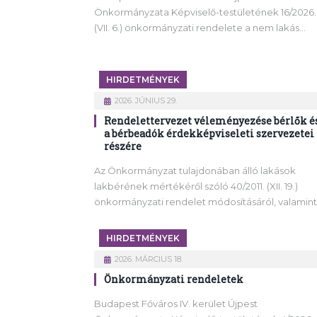
Önkormányzata Képviselő-testületének 16/2026.
(VII. 6.) önkormányzati rendelete a nem lakás…
HIRDETMÉNYEK
2026. JÚNIUS 29.
Rendelettervezet véleményezése bérlők é
a bérbeadók érdekképviseleti szervezetei
részére
Az Önkormányzat tulajdonában álló lakások
lakbérének mértékéről szóló 40/2011. (XII. 19.)
önkormányzati rendelet módosításáról, valamin
HIRDETMÉNYEK
2026. MÁRCIUS 18.
Önkormányzati rendeletek
Budapest Főváros IV. kerület Újpest