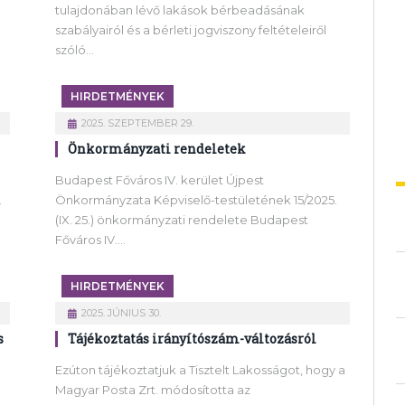
tulajdonában lévő lakások bérbeadásának
szabályairól és a bérleti jogviszony feltételeiről
szóló…
HIRDETMÉNYEK
2025. SZEPTEMBER 29.
Önkormányzati rendeletek
Budapest Főváros IV. kerület Újpest
.
Önkormányzata Képviselő-testületének 15/2025.
(IX. 25.) önkormányzati rendelete Budapest
Főváros IV.…
HIRDETMÉNYEK
2025. JÚNIUS 30.
s
Tájékoztatás irányítószám-változásról
Ezúton tájékoztatjuk a Tisztelt Lakosságot, hogy a
Magyar Posta Zrt. módosította az