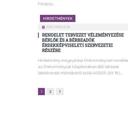
Főváros…
HIRDETMÉNYEK
2025. MÁJUS 26.
RENDELET TERVEZET VÉLEMÉNYEZÉSE
BÉRLŐK ÉS A BÉRBEADÓK
ÉRDEKKÉPVISELETI SZERVEZETEI
RÉSZÉRE
Hirdetmény megnyitása Önkormányzati rendele
az Önkormányzat tulajdonában álló lakások
lakbérének mértékéről szóló 40/2011. (XII. 19.)…
Következő
1
2