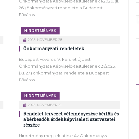
Önkormányzata Képviselő-testületének 1/2026. (II.
26.) önkormányzati rendelete a Budapest
Főváros…
HIRDETMÉNYEK
2025. NOVEMBER 28.
Önkormányzati rendeletek
Budapest Főváros IV. kerület Újpest
.
Önkormányzata Képviselő-testületének 21/2025.
(XI. 27.) önkormányzati rendelete a Budapest
Főváros…
HIRDETMÉNYEK
2025. NOVEMBER 21.
Rendelet tervezet véleményezése bérlők és
a bérbeadók érdekképviseleti szervezetei
részére
Hirdetmény megtekintése Az Önkormányzat