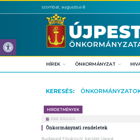
szombat, augusztus 8
Eszköztár megnyitása
HÍREK
ÖNKORMÁNYZAT
HIV
KERESÉS:
ÖNKORMÁNYZATOK
HIRDETMÉNYEK
2026. JÚLIUS 6.
Önkormányzati rendeletek
Budapest Főváros IV. kerület Újpest