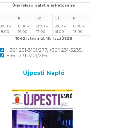
Ügyfélszolgálat elérhetősége
H
K
Sz
Cs
P
8:00 –
8:00 –
8:00 –
8:00 –
8:00 –
18:00
16:00
17:00
16:00
13:00
1042 István út 15. fsz.(ÜSZI)
+36 1 231-3101/277, +36 1 231-3235,
+36 1 231-3101/266
Újpesti Napló