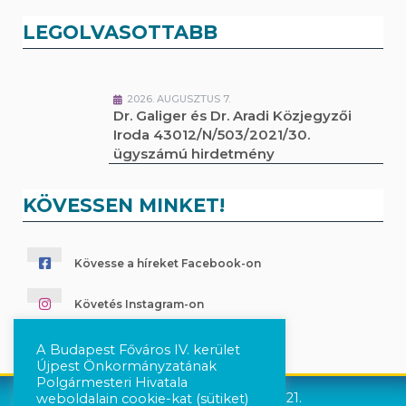
LEGOLVASOTTABB
2026. AUGUSZTUS 7.
Dr. Galiger és Dr. Aradi Közjegyzői
Iroda 43012/N/503/2021/30.
ügyszámú hirdetmény
KÖVESSEN MINKET!
Kövesse a híreket Facebook-on
Követés Instagram-on
A Budapest Főváros IV. kerület
Újpest Önkormányzatának
Polgármesteri Hivatala
Újpest Önkormányzata © 2021.
weboldalain cookie-kat (sütiket)