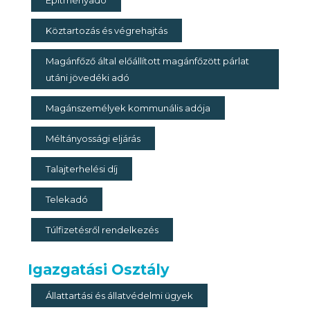
Építményadó
Köztartozás és végrehajtás
Magánfőző által előállított magánfőzött párlat
utáni jövedéki adó
Magánszemélyek kommunális adója
Méltányossági eljárás
Talajterhelési díj
Telekadó
Túlfizetésről rendelkezés
Igazgatási Osztály
Állattartási és állatvédelmi ügyek