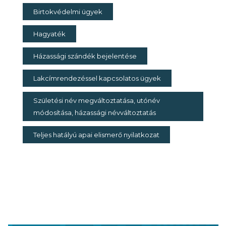
Birtokvédelmi ügyek
Hagyaték
Házassági szándék bejelentése
Lakcímrendezéssel kapcsolatos ügyek
Születési név megváltoztatása, utónév
módosítása, házassági névváltoztatás
Teljes hatályú apai elismerő nyilatkozat