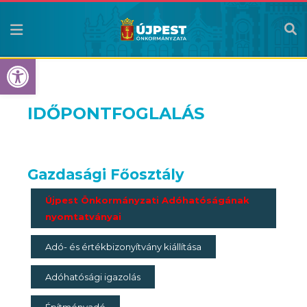
Eszköztár megnyitása
IDŐPONTFOGLALÁS
Gazdasági Főosztály
Újpest Önkormányzati Adóhatóságának
nyomtatványai
Adó- és értékbizonyítvány kiállítása
Adóhatósági igazolás