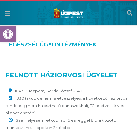
Eszköztár megnyitása
EGÉSZSÉGÜGYI INTÉZMÉNYEK
FELNŐTT HÁZIORVOSI ÜGYELET
1043 Budapest, Berda József u. 48.
1830 (akut, de nem életveszélyes, a következő háziorvosi
rendelésig nem halasztható panaszokkal), 112 (életveszélyes
állapot esetén)
Személyesen hétköznap 16 és reggel 8 óra között,
munkaszüneti napokon 24 órában