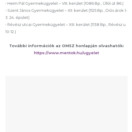
• Heim Pál Gyermekügyelet – VIII. kerület (1086 Bp., Üllői út 86.)
• Szent János Gyermekügyelet – XII. kerület (1125 Bp., Diós árok 1-
3. 24. épület)
• Révész utcai Gyermekügyelet – XIII. kerület (1138 Bp., Révész u.
10-12.)
További információk az OMSZ honlapján olvashatók:
https://www.mentok.hu/ugyelet