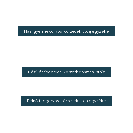
Házi gyermekorvosi körzetek utcajegyzéke
Házi- és fogorvosi körzetbeosztás listája
Felnőtt fogorvosi körzetek utcajegyzéke