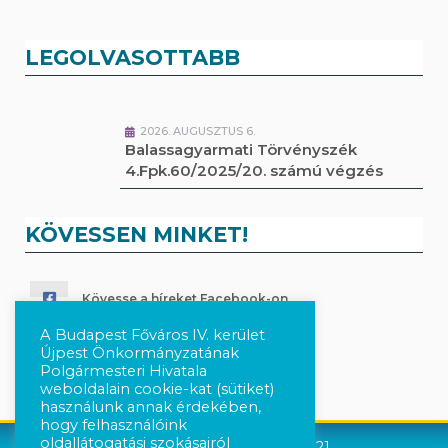
LEGOLVASOTTABB
2026. AUGUSZTUS 6.
Balassagyarmati Törvényszék
4.Fpk.60/2025/20. számú végzés
KÖVESSEN MINKET!
Kövesse a híreket Facebook-on
A Budapest Főváros IV. kerület
Követés Instagram-on
Újpest Önkormányzatának
Polgármesteri Hivatala
weboldalain cookie-kat (sütiket)
használunk annak érdekében,
hogy felhasználóink
oldallátogatási szokásairól
Újpest Önkormányzata © 2021.