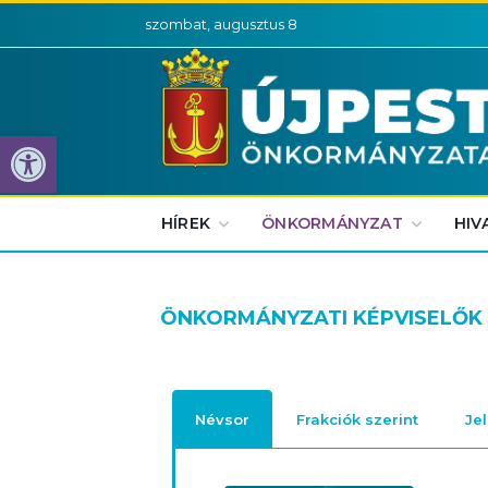
szombat, augusztus 8
Eszköztár megnyitása
HÍREK
ÖNKORMÁNYZAT
HIV
ÖNKORMÁNYZATI KÉPVISELŐK
Névsor
Frakciók szerint
Je