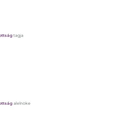
ottság
tagja
ottság
alelnöke