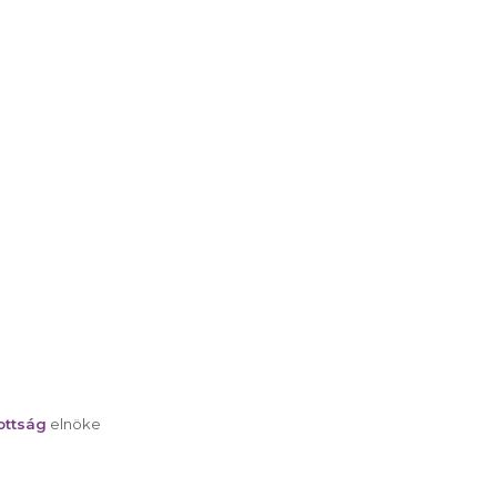
ottság
elnöke