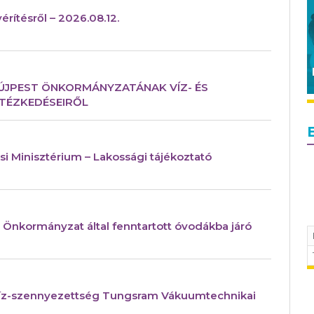
rítésről – 2026.08.12.
 ÚJPEST ÖNKORMÁNYZATÁNAK VÍZ- ÉS
NTÉZKEDÉSEIRŐL
si Minisztérium – Lakossági tájékoztató
 Önkormányzat által fenntartott óvodákba járó
ajvíz-szennyezettség Tungsram Vákuumtechnikai