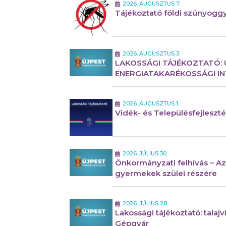
2026. AUGUSZTUS 7.
Tájékoztató földi szúnyoggyé
2026. AUGUSZTUS 3.
LAKOSSÁGI TÁJÉKOZTATÓ:
ENERGIATAKARÉKOSSÁGI I
2026. AUGUSZTUS 1.
Vidék- és Településfejleszté
2026. JÚLIUS 30.
Önkormányzati felhívás – Az
gyermekek szülei részére
2026. JÚLIUS 28.
Lakossági tájékoztató: tal
Gépgyár