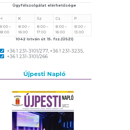
Ügyfélszolgálat elérhetősége
H
K
Sz
Cs
P
8:00 –
8:00 –
8:00 –
8:00 –
8:00 –
18:00
16:00
17:00
16:00
13:00
1042 István út 15. fsz.(ÜSZI)
+36 1 231-3101/277, +36 1 231-3235,
+36 1 231-3101/266
Újpesti Napló