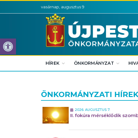
vasárnap, augusztus 9
Eszköztár megnyitása
HÍREK
ÖNKORMÁNYZAT
HIV
ÖNKORMÁNYZATI HÍRE
2026. AUGUSZTUS 7.
II. fokúra mérséklődik szomb