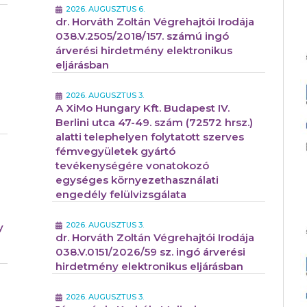
2026. AUGUSZTUS 6.
dr. Horváth Zoltán Végrehajtói Irodája
038.V.2505/2018/157. számú ingó
árverési hirdetmény elektronikus
eljárásban
2026. AUGUSZTUS 3.
A XiMo Hungary Kft. Budapest IV.
Berlini utca 47-49. szám (72572 hrsz.)
alatti telephelyen folytatott szerves
fémvegyületek gyártó
tevékenységére vonatokozó
egységes környezethasználati
engedély felülvizsgálata
2026. AUGUSZTUS 3.
y
dr. Horváth Zoltán Végrehajtói Irodája
038.V.0151/2026/59 sz. ingó árverési
hirdetmény elektronikus eljárásban
2026. AUGUSZTUS 3.