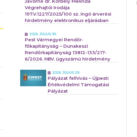
Jávorné dr. Korbély Melinda
Végrehajtói Irodája
197.V.1227/2025/100 sz. ingó árverési
hirdetmény elektronikus eljárásban
2026. JÚLIUS 30.
Pest Vármegyei Rendőr-
főkapitányság – Dunakeszi
Rendőrkapitányság 13812-133/217-
6/2026. HBV. ügyszámú hirdetmény
2026. JÚLIUS 29.
Pályázat felhívás – Újpesti
Értékvédelmi Támogatási
Pályázat
e