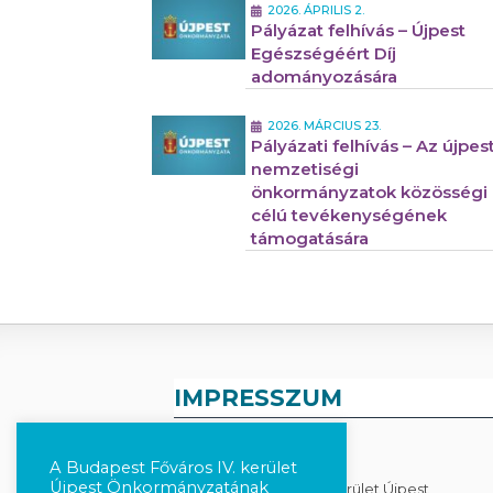
2026. ÁPRILIS 2.
Pályázat felhívás – Újpest
Egészségéért Díj
adományozására
2026. MÁRCIUS 23.
Pályázati felhívás – Az újpest
nemzetiségi
önkormányzatok közösségi
célú tevékenységének
támogatására
IMPRESSZUM
KIADÓ
A Budapest Főváros IV. kerület
Újpest Önkormányzatának
Budapest Főváros IV. Kerület Újpest