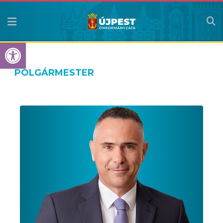
Eszköztár megnyitása
POLGÁRMESTER