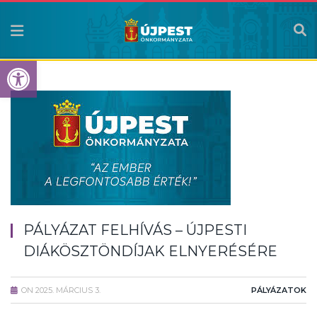
Eszköztár megnyitása
PÁLYÁZAT FELHÍVÁS – ÚJPESTI
DIÁKÖSZTÖNDÍJAK ELNYERÉSÉRE
ON
2025. MÁRCIUS 3.
PÁLYÁZATOK