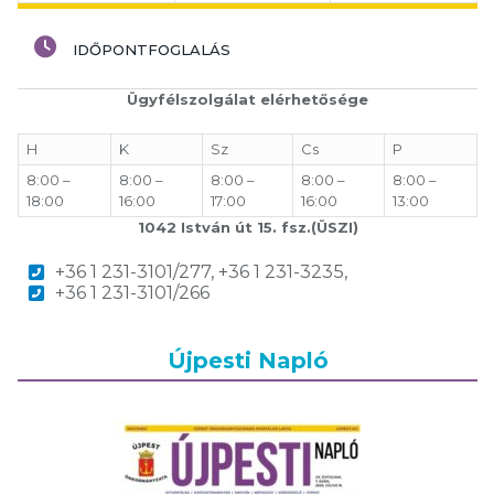
IDŐPONTFOGLALÁS
Ügyfélszolgálat elérhetősége
H
K
Sz
Cs
P
8:00 –
8:00 –
8:00 –
8:00 –
8:00 –
18:00
16:00
17:00
16:00
13:00
1042 István út 15. fsz.(ÜSZI)
+36 1 231-3101/277, +36 1 231-3235,
+36 1 231-3101/266
Újpesti Napló