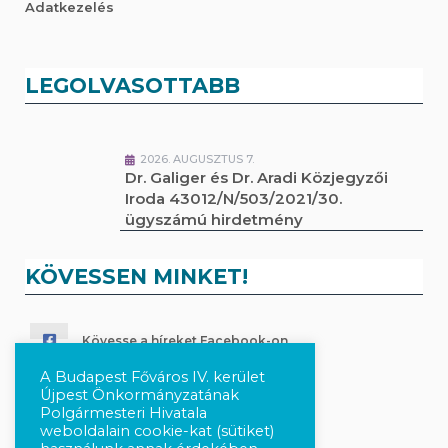
Adatkezelés
LEGOLVASOTTABB
2026. AUGUSZTUS 7.
Dr. Galiger és Dr. Aradi Közjegyzői
Iroda 43012/N/503/2021/30.
ügyszámú hirdetmény
KÖVESSEN MINKET!
Kövesse a híreket Facebook-on
A Budapest Főváros IV. kerület
Követés Instagram-on
Újpest Önkormányzatának
Polgármesteri Hivatala
weboldalain cookie-kat (sütiket)