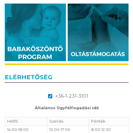
ELÉRHETŐSÉG
+36-1-231-3101
Általános Ügyfélfogadási idő
Hétfő
Szerda
Péntek
14:00-18:00
10:00-17:00
8:00-12:30