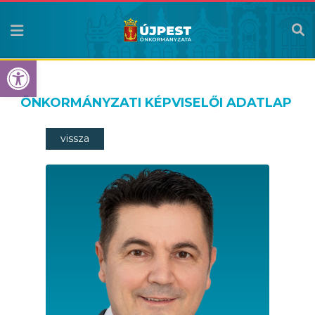
Eszköztár megnyitása
ÖNKORMÁNYZATI KÉPVISELŐI ADATLAP
vissza