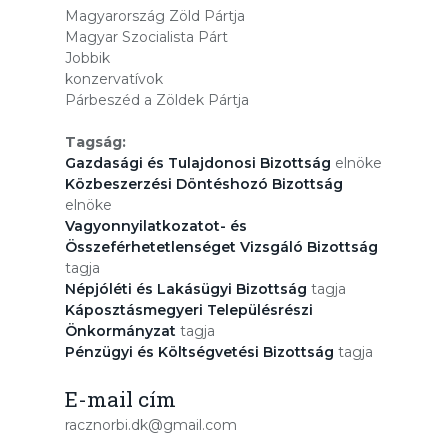
Magyarország Zöld Pártja
Magyar Szocialista Párt
Jobbik
konzervatívok
Párbeszéd a Zöldek Pártja
Tagság:
Gazdasági és Tulajdonosi Bizottság
elnöke
Közbeszerzési Döntéshozó Bizottság
elnöke
Vagyonnyilatkozatot- és
Összeférhetetlenséget Vizsgáló Bizottság
tagja
Népjóléti és Lakásügyi Bizottság
tagja
Káposztásmegyeri Településrészi
Önkormányzat
tagja
Pénzügyi és Költségvetési Bizottság
tagja
E-mail cím
racznorbi.dk@gmail.com