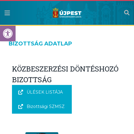
Eszköztár megnyitása
BIZOTTSÁG ADATLAP
KÖZBESZERZÉSI DÖNTÉSHOZÓ
BIZOTTSÁG
ÜLÉSEK LISTÁJA
Bizottsági SZMSZ