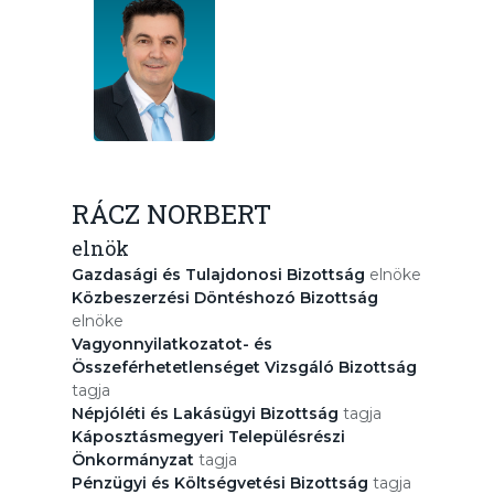
RÁCZ NORBERT
elnök
Gazdasági és Tulajdonosi Bizottság
elnöke
Közbeszerzési Döntéshozó Bizottság
elnöke
Vagyonnyilatkozatot- és
Összeférhetetlenséget Vizsgáló Bizottság
tagja
Népjóléti és Lakásügyi Bizottság
tagja
Káposztásmegyeri Településrészi
Önkormányzat
tagja
Pénzügyi és Költségvetési Bizottság
tagja