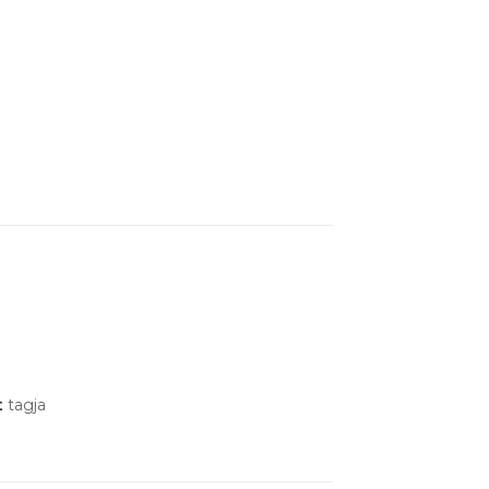
t
tagja