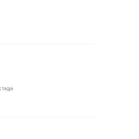
t
tagja