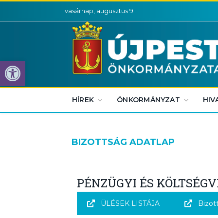
vasárnap, augusztus 9
Eszköztár megnyitása
HÍREK
ÖNKORMÁNYZAT
HIV
BIZOTTSÁG ADATLAP
PÉNZÜGYI ÉS KÖLTSÉGV
ÜLÉSEK LISTÁJA
Bizot