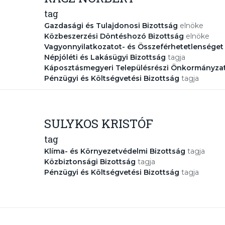
tag
Gazdasági és Tulajdonosi Bizottság
elnöke
Közbeszerzési Döntéshozó Bizottság
elnöke
Vagyonnyilatkozatot- és Összeférhetetlenséget 
Népjóléti és Lakásügyi Bizottság
tagja
Káposztásmegyeri Településrészi Önkormányza
Pénzügyi és Költségvetési Bizottság
tagja
SULYKOS KRISTÓF
tag
Klíma- és Környezetvédelmi Bizottság
tagja
Közbiztonsági Bizottság
tagja
Pénzügyi és Költségvetési Bizottság
tagja