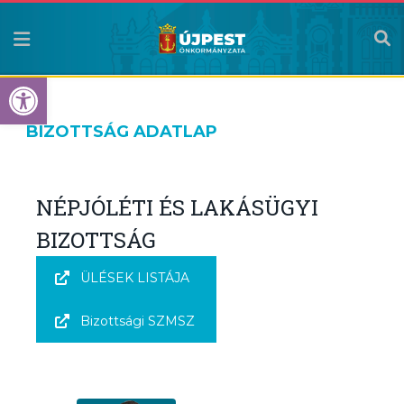
Eszköztár megnyitása
BIZOTTSÁG ADATLAP
NÉPJÓLÉTI ÉS LAKÁSÜGYI
BIZOTTSÁG
ÜLÉSEK LISTÁJA
Bizottsági SZMSZ