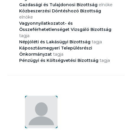
Gazdasági és Tulajdonosi Bizottság
elnöke
Közbeszerzési Döntéshozó Bizottság
elnöke
Vagyonnyilatkozatot- és
Összeférhetetlenséget Vizsgáló Bizottság
tagja
Népjóléti és Lakásügyi Bizottság
tagja
Káposztásmegyeri Településrészi
Önkormányzat
tagja
Pénzügyi és Költségvetési Bizottság
tagja