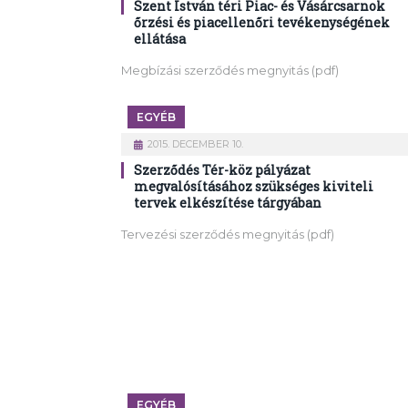
Szent István téri Piac- és Vásárcsarnok
őrzési és piacellenőri tevékenységének
ellátása
Megbízási szerződés megnyitás (pdf)
EGYÉB
2015. DECEMBER 10.
Szerződés Tér-köz pályázat
megvalósításához szükséges kiviteli
tervek elkészítése tárgyában
Tervezési szerződés megnyitás (pdf)
EGYÉB