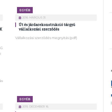
EGYÉB
2016. MÁRCIUS 31.
Út és járdarekonstrukció tárgyú
K
vállalkozási szerződés
Vállalkozási szerződés megnyitás (pdf)
ÁG
s
ás
EGYÉB
2015. DECEMBER 16.