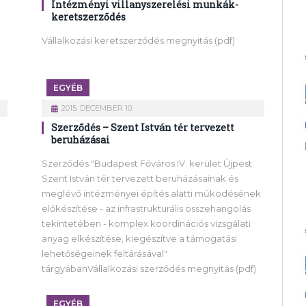
Intézményi villanyszerelési munkák-
keretszerződés
Vállalkozási keretszerződés megnyitás (pdf)
EGYÉB
2015. DECEMBER 10.
Szerződés – Szent István tér tervezett
beruházásai
Szerződés "Budapest Főváros IV. kerület Újpest
Szent István tér tervezett beruházásainak és
meglévő intézményei építés alatti működésének
előkészítése - az infrastrukturális összehangolás
tekintetében - komplex koordinációs vizsgálati
anyag elkészítése, kiegészítve a támogatási
lehetőségeinek feltárásával"
tárgyábanVállalkozási szerződés megnyitás (pdf)
EGYÉB