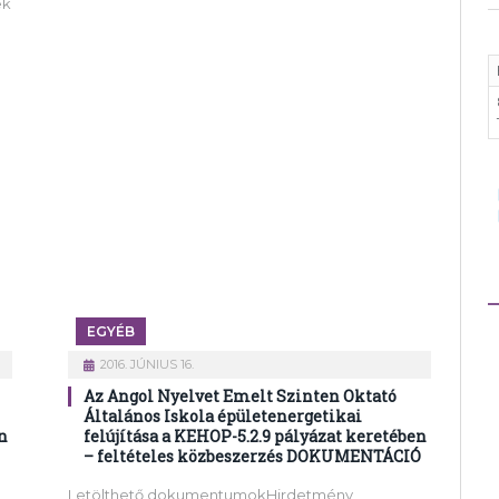
ek
EGYÉB
2016. JÚNIUS 16.
Az Angol Nyelvet Emelt Szinten Oktató
Általános Iskola épületenergetikai
n
felújítása a KEHOP-5.2.9 pályázat keretében
– feltételes közbeszerzés DOKUMENTÁCIÓ
Letölthető dokumentumokHirdetmény