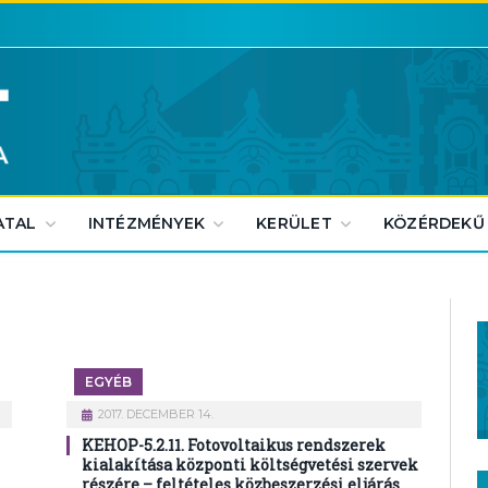
ATAL
INTÉZMÉNYEK
KERÜLET
KÖZÉRDEKŰ
EGYÉB
2017. DECEMBER 14.
KEHOP-5.2.11. Fotovoltaikus rendszerek
kialakítása központi költségvetési szervek
részére – feltételes közbeszerzési eljárás