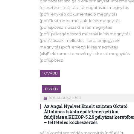
gondozását szolgáló önkormányzati intézmény
fejlesztése, felújítása támogatására megnyitás
(pdf)Fénykép dokumentáció megnyitás
(pdf)Elektromos műszaki leírás megnyitás
(pdf)Építész műszaki leírás megnyitás
(pdf)Épületgépészeti műszaki leírás megnyitás
(pdf)Műszaki melléklet - tartalomjegyzék
megnyitás (pdf)Tervezői kiírás megnyitás
(xls)Elektromos tervezői nyilatkozat megnyitás
(pdf)Építész
TOVÁBB
EGYÉB
2016. AUGUSZTUS 3.
Az Angol Nyelvet Emelt szinten Oktató
Általános Iskola épületenergetikai
felújítása a KEHOP-5.2.9 pályázat keretébe
– feltételes közbeszerzés
Vállalkozási szerződés megnyitás (pdf)Aláírt