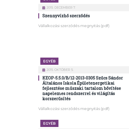
2015. DECEMBER 7.
Szennyvízhő szerződés
Vállalkozási szerződés megnyitás (pdf)
EGYÉB
2015. OKTÓBER 5.
KEOP-5.5.0/B/12-2013-0305 Szűcs Sándor
Általános Iskola Épületenergetikai
fejlesztése műszaki tartalom bővítése
napelemes rendszerrel és világítás
korszerűsítés
Vállalkozási szerződés megnyitás (pdf)
EGYÉB