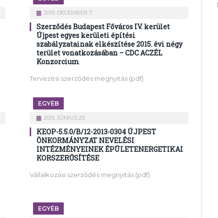
2015. DECEMBER 7.
Szerződés Budapest Főváros IV. kerület
Újpest egyes kerületi építési
szabályzatainak elkészítése 2015. évi négy
terület vonatkozásában – CDC ACZÉL
Konzorcium
Tervezési szerződés megnyitás (pdf)
EGYÉB
2015. JÚNIUS 25.
KEOP-5.5.0/B/12-2013-0304 ÚJPEST
ÖNKORMÁNYZAT NEVELÉSI
INTÉZMÉNYEINEK ÉPÜLETENERGETIKAI
KORSZERŰSÍTÉSE
Vállalkozási szerződés megnyitás (pdf)
EGYÉB