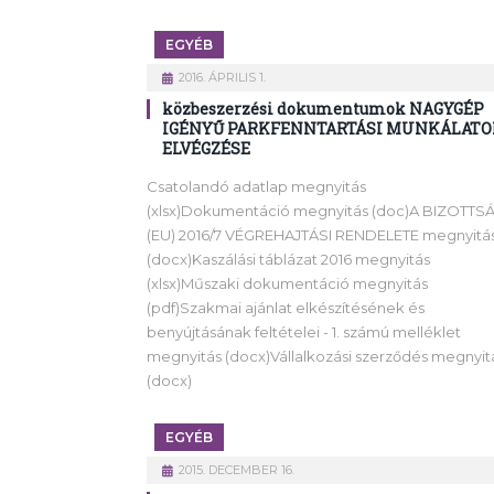
EGYÉB
2016. ÁPRILIS 1.
közbeszerzési dokumentumok NAGYGÉP
IGÉNYŰ PARKFENNTARTÁSI MUNKÁLATO
ELVÉGZÉSE
Csatolandó adatlap megnyitás
(xlsx)Dokumentáció megnyitás (doc)A BIZOTTS
(EU) 2016/7 VÉGREHAJTÁSI RENDELETE megnyitá
(docx)Kaszálási táblázat 2016 megnyitás
(xlsx)Műszaki dokumentáció megnyitás
(pdf)Szakmai ajánlat elkészítésének és
benyújtásának feltételei - 1. számú melléklet
megnyitás (docx)Vállalkozási szerződés megnyit
(docx)
EGYÉB
2015. DECEMBER 16.