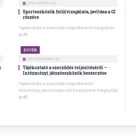
2014. MÁRCIUS 26.
Sporteszközök felülvizsgálata, javítása a GI
részére
Tájékoztató a szerződés teljesítéséről megnyitás
(pdf)
EGYÉB
2013. DECEMBER 20.
k
Tájékoztató a szerződés teljesítéséről –
Intézményi játszóeszközök beszerzése
Tájékoztató a szerződés teljesítéséről -
Intézményi játszóeszközök beszerzése megnyitás
(pdf)