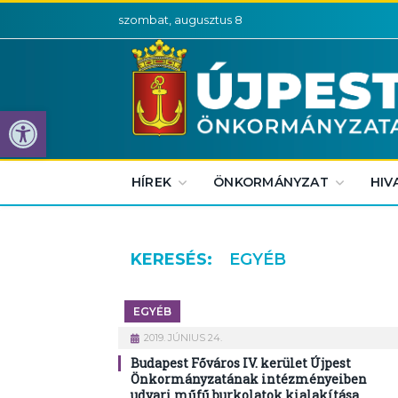
szombat, augusztus 8
Eszköztár megnyitása
HÍREK
ÖNKORMÁNYZAT
HIV
KERESÉS:
EGYÉB
EGYÉB
2019. JÚNIUS 24.
Budapest Főváros IV. kerület Újpest
Önkormányzatának intézményeiben
udvari műfű burkolatok kialakítása