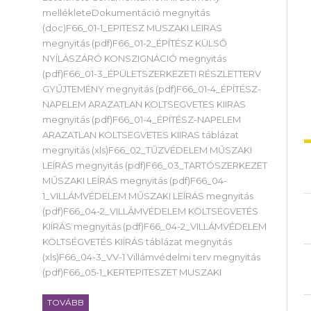
mellékleteDokumentáció megnyitás
(doc)F66_01-1_EPITESZ MUSZAKI LEIRAS
megnyitás (pdf)F66_01-2_ÉPÍTÉSZ KÜLSŐ
NYÍLÁSZÁRÓ KONSZIGNÁCIÓ megnyitás
(pdf)F66_01-3_ÉPÜLETSZERKEZETI RÉSZLETTERV
GYŰJTEMÉNY megnyitás (pdf)F66_01-4_ÉPÍTÉSZ-
NAPELEM ARAZATLAN KOLTSEGVETES KIIRAS
megnyitás (pdf)F66_01-4_ÉPÍTÉSZ-NAPELEM
ARAZATLAN KOLTSEGVETES KIIRAS táblázat
megnyitás (xls)F66_02_TŰZVÉDELEM MŰSZAKI
LEÍRÁS megnyitás (pdf)F66_03_TARTÓSZERKEZET
MŰSZAKI LEÍRÁS megnyitás (pdf)F66_04-
1_VILLÁMVÉDELEM MŰSZAKI LEÍRÁS megnyitás
(pdf)F66_04-2_VILLÁMVÉDELEM KÖLTSÉGVETÉS
KIÍRÁS megnyitás (pdf)F66_04-2_VILLÁMVÉDELEM
KÖLTSÉGVETÉS KIÍRÁS táblázat megnyitás
(xls)F66_04-3_VV-1 Villámvédelmi terv megnyitás
(pdf)F66_05-1_KERTEPITESZET MUSZAKI
TOVÁBB