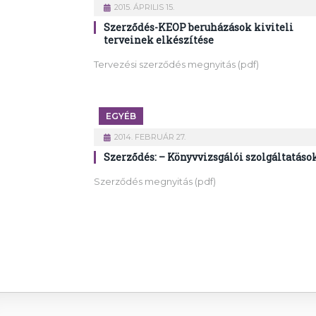
2015. ÁPRILIS 15.
Szerződés-KEOP beruházások kiviteli
terveinek elkészítése
Tervezési szerződés megnyitás (pdf)
EGYÉB
2014. FEBRUÁR 27.
Szerződés: – Könyvvizsgálói szolgáltatáso
Szerződés megnyitás (pdf)