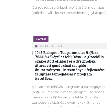
Összegzés az ajánlatok elbírálásáról megnyitás
(pdf)Aláírt vállalkozási szerződés megnyitás (pdf)
EGYÉB
2016. DECEMBER 1.
1046 Budapest, Tungsram utca 9. (Hrsz:
76331/146) épület felújítása – a „Szociális
szakosított ellátást és a gyermekek
átmeneti gondozását szolgáló
önkormányzati intézmények fejlesztése,
felújítása támogatására” program
keretében
Ajánlattételi felhívás - Tungsram utca megnyitás
(pdf)Dokumentáció megnyitás (pdf)Szerződés
megnyitás (pdf)Műszaki melléklet Szociális
szakosított ellátás és a gyermekek átmeneti