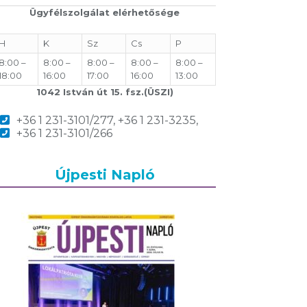
Ügyfélszolgálat elérhetősége
H
K
Sz
Cs
P
8:00 –
8:00 –
8:00 –
8:00 –
8:00 –
18:00
16:00
17:00
16:00
13:00
1042 István út 15. fsz.(ÜSZI)
+36 1 231-3101/277, +36 1 231-3235,
+36 1 231-3101/266
Újpesti Napló