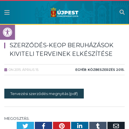
Eszköztár megnyitása
SZERZŐDÉS-KEOP BERUHÁZÁSOK
KIVITELI TERVEINEK ELKÉSZÍTÉSE
ON
2015. ÁPRILIS 15.
EGYÉB
,
KÖZBESZERZÉS 2015.
Tervezési szerződés megnyitás (pdf)
MEGOSZTÁS.
Twitter
Facebook
Pinterest
LinkedIn
Tumblr
Em