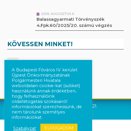
2026. AUGUSZTUS 6.
Balassagyarmati Törvényszék
4.Fpk.60/2025/20. számú végzés
KÖVESSEN MINKET!
Kövesse a híreket Facebook-on
A Budapest Főváros IV. kerület
Újpest Önkormányzatának
Követés Instagram-on
Polgármesteri Hivatala
weboldalain cookie-kat (sütiket)
használunk annak érdekében,
hogy felhasználóink
oldallátogatási szokásairól
Újpest Önkormányzata © 2021.
információkat szerezhessünk, de
nem tárolunk személyes
információkat.
ELFOGADOM
Szabályzat