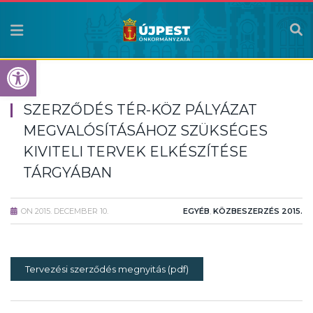
Eszköztár megnyitása
SZERZŐDÉS TÉR-KÖZ PÁLYÁZAT
MEGVALÓSÍTÁSÁHOZ SZÜKSÉGES
KIVITELI TERVEK ELKÉSZÍTÉSE
TÁRGYÁBAN
ON
2015. DECEMBER 10.
EGYÉB
,
KÖZBESZERZÉS 2015.
Tervezési szerződés megnyitás (pdf)