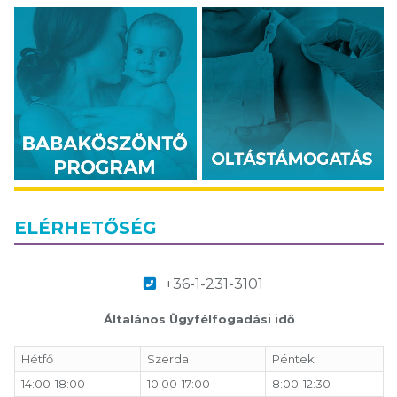
ELÉRHETŐSÉG
+36-1-231-3101
Általános Ügyfélfogadási idő
Hétfő
Szerda
Péntek
14:00-18:00
10:00-17:00
8:00-12:30