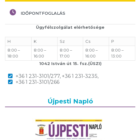
IDŐPONTFOGLALÁS
Ügyfélszolgálat elérhetősége
H
K
Sz
Cs
P
8:00 –
8:00 –
8:00 –
8:00 –
8:00 –
18:00
16:00
17:00
16:00
13:00
1042 István út 15. fsz.(ÜSZI)
+36 1 231-3101/277, +36 1 231-3235,
+36 1 231-3101/266
Újpesti Napló