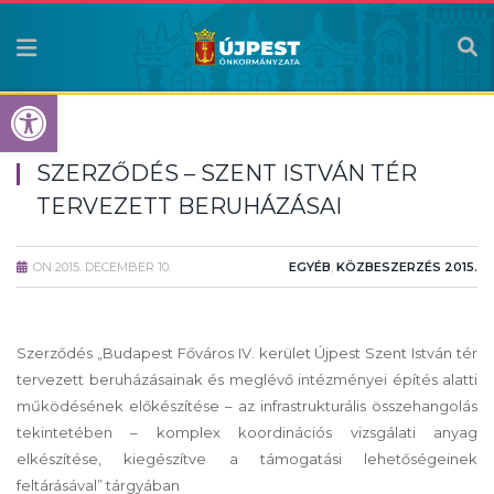
Eszköztár megnyitása
SZERZŐDÉS – SZENT ISTVÁN TÉR
TERVEZETT BERUHÁZÁSAI
ON
2015. DECEMBER 10.
EGYÉB
,
KÖZBESZERZÉS 2015.
Szerződés „Budapest Főváros IV. kerület Újpest Szent István tér
tervezett beruházásainak és meglévő intézményei építés alatti
működésének előkészítése – az infrastrukturális összehangolás
tekintetében – komplex koordinációs vizsgálati anyag
elkészítése, kiegészítve a támogatási lehetőségeinek
feltárásával” tárgyában