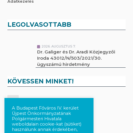
Adatkezelés
LEGOLVASOTTABB
2026. AUGUSZTUS 7.
Dr. Galiger és Dr. Aradi Közjegyzői
Iroda 43012/N/503/2021/30.
ügyszámú hirdetmény
KÖVESSEN MINKET!
Kövesse a híreket Facebook-on
A Budapest Főváros IV. kerület
Újpest Önkormányzatának
Követés Instagram-on
Polgármesteri Hivatala
weboldalain cookie-kat (sütiket)
használunk annak érdekében,