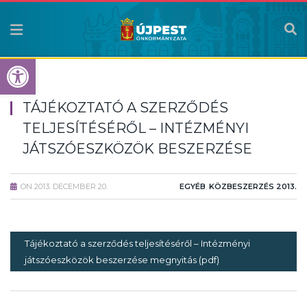
Eszköztár megnyitása
TÁJÉKOZTATÓ A SZERZŐDÉS
TELJESÍTÉSÉRŐL – INTÉZMÉNYI
JÁTSZÓESZKÖZÖK BESZERZÉSE
ON
2013. DECEMBER 20.
EGYÉB
,
KÖZBESZERZÉS 2013.
Tájékoztató a szerződés teljesítéséről – Intézményi
játszóeszközök beszerzése megnyitás (pdf)