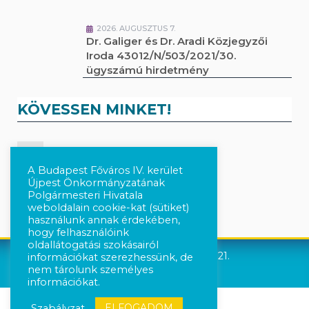
2026. AUGUSZTUS 7.
Dr. Galiger és Dr. Aradi Közjegyzői
Iroda 43012/N/503/2021/30.
ügyszámú hirdetmény
KÖVESSEN MINKET!
Kövesse a híreket Facebook-on
A Budapest Főváros IV. kerület
Újpest Önkormányzatának
Követés Instagram-on
Polgármesteri Hivatala
weboldalain cookie-kat (sütiket)
használunk annak érdekében,
hogy felhasználóink
oldallátogatási szokásairól
Újpest Önkormányzata © 2021.
információkat szerezhessünk, de
nem tárolunk személyes
információkat.
ELFOGADOM
Szabályzat