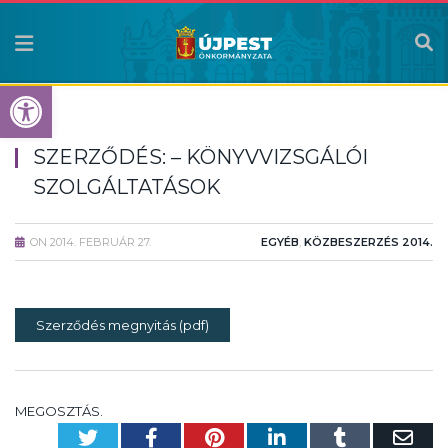
Eszköztár megnyitása
SZERZŐDÉS: – KÖNYVVIZSGÁLÓI
SZOLGÁLTATÁSOK
ON
2014. FEBRUÁR 27.
EGYÉB
,
KÖZBESZERZÉS 2014.
Szerződés megnyitás (pdf)
MEGOSZTÁS.
Twitter
Facebook
Pinterest
LinkedIn
Tumblr
Em