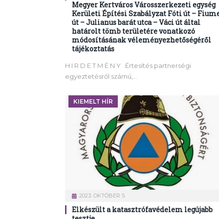
Megyer Kertváros Városszerkezeti egység
Kerületi Építési Szabályzat Fóti út – Fium
út – Julianus barát utca – Váci út által
határolt tömb területére vonatkozó
módosításának véleményezhetőségéről
tájékoztatás
H I R D E T M É N Y Értesítés partnerségi
egyeztetésről számú,…
KIEMELT HÍR
2023. OKTÓBER 5.
Elkészült a katasztrófavédelem legújabb
tesztje