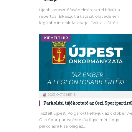
Újabb katasztrófavédelmi teszttel bővült a
repertoár Elkészült a katasztrófavédelem
legújabb interaktív tesztje. Ezúttal a fűtési…
KIEMELT HÍR
2023. OKTÓBER 3.
Parkolási tájékoztató az Őszi Sportpartiró
Tisztelt Újpesti Polgárok! Felhívjuk az október 7-e
Őszi Sportpartira érkezők figyelmét, hogy
parkolásra kizárólag az…