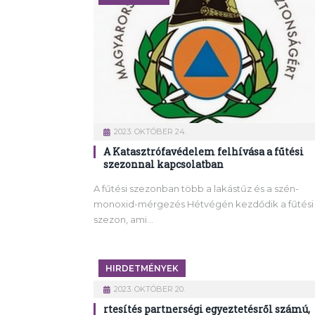
2023. OKTÓBER 24.
A Katasztrófavédelem felhívása a fűtési
szezonnal kapcsolatban
A fűtési szezonban több a lakástűz és a szén-
monoxid-mérgezés Hétvégén kezdődik a fűtési
szezon, ami…
HIRDETMÉNYEK
2023. OKTÓBER 20.
rtesítés partnerségi egyeztetésről számú,