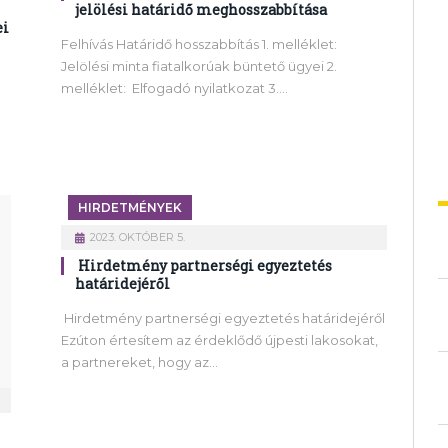
jelölési határidő meghosszabbítása
ei
Felhívás Határidő hosszabbítás 1. melléklet:
Jelölési minta fiatalkorúak büntető ügyei 2.
melléklet: Elfogadó nyilatkozat 3.…
HIRDETMÉNYEK
2023. OKTÓBER 5.
Hirdetmény partnerségi egyeztetés
határidejéről
Hirdetmény partnerségi egyeztetés határidejéről
Ezúton értesítem az érdeklődő újpesti lakosokat,
a partnereket, hogy az…