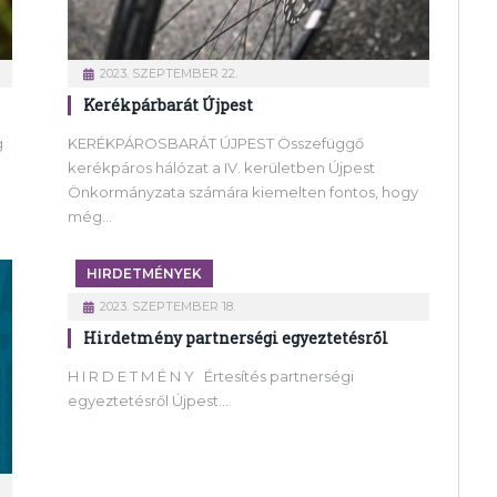
2023. SZEPTEMBER 22.
Kerékpárbarát Újpest
g
KERÉKPÁROSBARÁT ÚJPEST Összefüggő
kerékpáros hálózat a IV. kerületben Újpest
Önkormányzata számára kiemelten fontos, hogy
még…
HIRDETMÉNYEK
2023. SZEPTEMBER 18.
Hirdetmény partnerségi egyeztetésről
H I R D E T M É N Y Értesítés partnerségi
egyeztetésről Újpest…