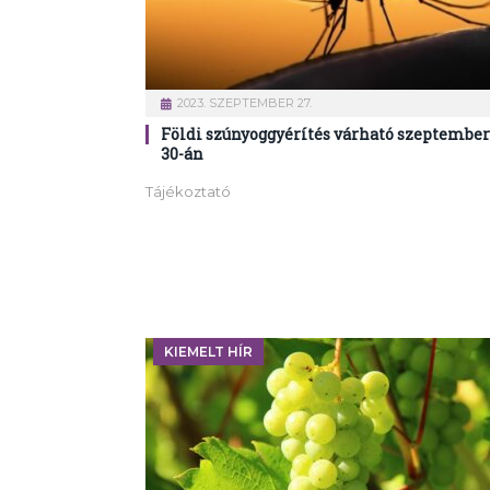
2023. SZEPTEMBER 27.
Földi szúnyoggyérítés várható szeptember
30-án
Tájékoztató
KIEMELT HÍR