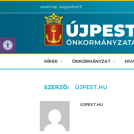
vasárnap, augusztus 9
Eszköztár megnyitása
HÍREK
ÖNKORMÁNYZAT
HIV
SZERZŐ:
ÚJPEST.HU
ÚJPEST.HU