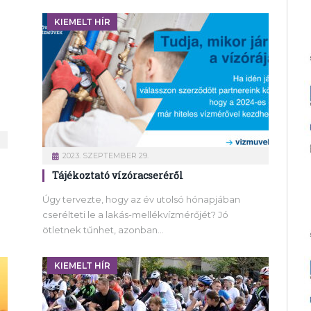
KIEMELT HÍR
2023. SZEPTEMBER 29.
Tájékoztató vízóracseréről
Úgy tervezte, hogy az év utolsó hónapjában
cserélteti le a lakás-mellékvízmérőjét? Jó
ötletnek tűnhet, azonban…
KIEMELT HÍR