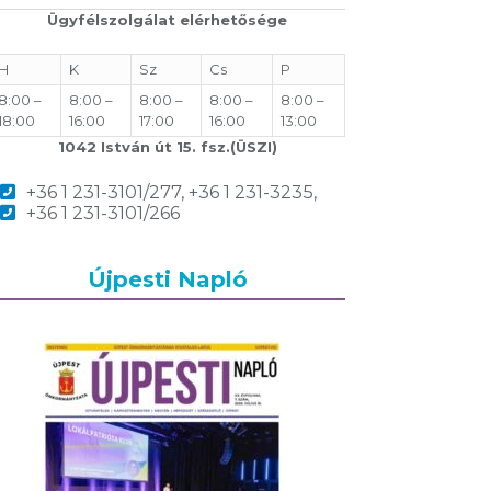
Ügyfélszolgálat elérhetősége
H
K
Sz
Cs
P
8:00 –
8:00 –
8:00 –
8:00 –
8:00 –
18:00
16:00
17:00
16:00
13:00
1042 István út 15. fsz.(ÜSZI)
+36 1 231-3101/277, +36 1 231-3235,
+36 1 231-3101/266
Újpesti Napló