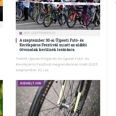
2023. SZEPTEMBER 25.
A szeptember 30-ai Újpesti Futó- és
Kerékpáros Fesztivál miatt az alábbi
útvonalak kerülnek lezárásra
Tisztelt Újpesti Polgárok! Az Újpesti Futó- és
Kerékpáros Fesztivál megrendezése miatt (2023.
szeptember 30.) az…
KIEMELT HÍR