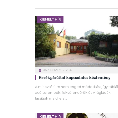
KIEMELT HÍR
2023. NOVEMBER 14.
Kerékpárúttal kapcsolatos közlemény
A minisztérium nem enged módosítást, így táblá
acélsorompók, fekvőrendőrök és virágládák
lassítják majd le a…
KIEMELT HÍR