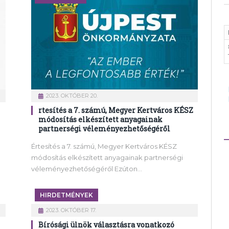
2023. OKTÓBER 20.
rtesítés a 7. számú, Megyer Kertváros KÉSZ
módosítás elkészített anyagainak
partnerségi véleményezhetőségéről
Értesítés a 7. számú, Megyer Kertváros KÉSZ
módosítás elkészített anyagainak partnerségi
véleményezhetőségéről Ezúton…
HIRDETMÉNYEK
2023. OKTÓBER 17.
Bírósági ülnök választásra vonatkozó