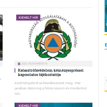
KIEMELT HÍR
2023. NOVEMBER 10.
Katasztrófavédelem kéménysepréssel
kapcsolatos tájékoztatója
k,
A kéményekről se feledkezzünk meg Már
javában dübörög a fűtési szezon és mindenhol
szó…
KIEMELT HÍR