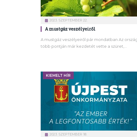
2023. SZEPTEMBER 22.
A mustgáz veszélyeiről
A mustgáz veszélyeiről pár mondatban Az orszá
több pontján már kezdetét vette a szüret,…
KIEMELT HÍR
2023. SZEPTEMBER 18.