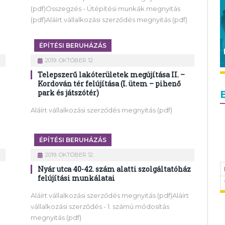
(pdf)Összegzés - Útépítési munkák megnyitás
(pdf)Aláírt vállalkozási szerződés megnyitás (pdf)
ÉPÍTÉSI BERUHÁZÁS
2019. OKTÓBER 12.
Telepszerű lakóterületek megújítása II. –
Kordován tér felújítása (I. ütem – pihenő
park és játszótér)
Aláírt vállalkozási szerződés megnyitás (pdf)
ÉPÍTÉSI BERUHÁZÁS
2019. OKTÓBER 12.
Nyár utca 40-42. szám alatti szolgáltatóház
felújítási munkálatai
Aláírt vállalkozási szerződés megnyitás (pdf)Aláírt
vállalkozási szerződés - 1. számú módosítás
megnyitás (pdf)