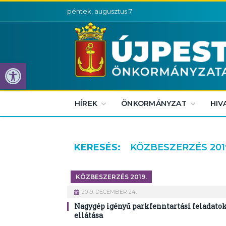
péntek, augusztus 7
Eszköztár megnyitása
HÍREK
ÖNKORMÁNYZAT
HIV
KERESÉS:
KÖZBESZERZÉS 201
KÖZBESZERZÉS 2019.
2019. DECEMBER 24.
Nagygép igényű parkfenntartási feladato
ellátása