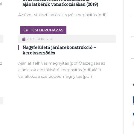
si
ajánlatkérők vonatkozásában (2019)
Az éves statisztikai összegzés megnyitás (pdf)
ÉPÍTÉSI BERUHÁZÁS
2019. JÚNIUS 24.
Nagyfelületű járdarekonstrukció –
keretszerződés
az
Ajánlati felhívás megnyitás (pdf)Összegzés az
ajánlatok elbírálásáról megnyitás (pdf)Aláírt
vállalkozási szerződés megnyitás (pdf)