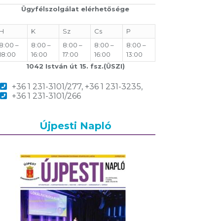
Ügyfélszolgálat elérhetősége
H
K
Sz
Cs
P
8:00 –
8:00 –
8:00 –
8:00 –
8:00 –
18:00
16:00
17:00
16:00
13:00
1042 István út 15. fsz.(ÜSZI)
+36 1 231-3101/277, +36 1 231-3235,
+36 1 231-3101/266
Újpesti Napló