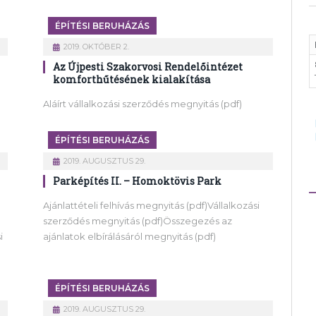
ÉPÍTÉSI BERUHÁZÁS
2019. OKTÓBER 2.
Az Újpesti Szakorvosi Rendelőintézet
komforthűtésének kialakítása
Aláírt vállalkozási szerződés megnyitás (pdf)
ÉPÍTÉSI BERUHÁZÁS
2019. AUGUSZTUS 29.
Parképítés II. – Homoktövis Park
Ajánlattételi felhívás megnyitás (pdf)Vállalkozási
szerződés megnyitás (pdf)Összegezés az
i
ajánlatok elbírálásáról megnyitás (pdf)
ÉPÍTÉSI BERUHÁZÁS
2019. AUGUSZTUS 29.