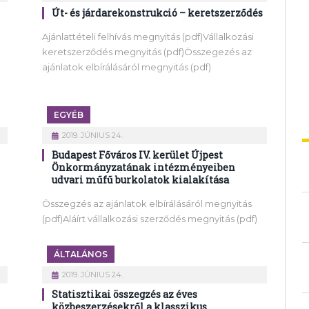
Út- és járdarekonstrukció – keretszerződés
Ajánlattételi felhívás megnyitás (pdf)Vállalkozási
keretszerződés megnyitás (pdf)Összegezés az
ajánlatok elbírálásáról megnyitás (pdf)
EGYÉB
2019. JÚNIUS 24.
Budapest Főváros IV. kerület Újpest
Önkormányzatának intézményeiben
udvari műfű burkolatok kialakítása
Összegzés az ajánlatok elbírálásáról megnyitás
(pdf)Aláírt vállalkozási szerződés megnyitás (pdf)
ÁLTALÁNOS
2019. JÚNIUS 24.
Statisztikai összegzés az éves
közbeszerzésekről a klasszikus