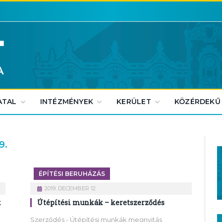
ATAL
INTÉZMÉNYEK
KERÜLET
KÖZÉRDEKŰ
9.
ÉPÍTÉSI BERUHÁZÁS
2019. DECEMBER 12.
k
Útépítési munkák – keretszerződés
Szerződés - Útépítési munkák megnyitás