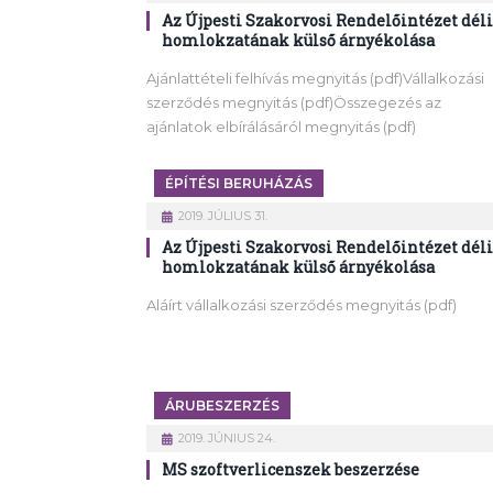
Az Újpesti Szakorvosi Rendelőintézet déli
homlokzatának külső árnyékolása
Ajánlattételi felhívás megnyitás (pdf)Vállalkozási
szerződés megnyitás (pdf)Összegezés az
ajánlatok elbírálásáról megnyitás (pdf)
ÉPÍTÉSI BERUHÁZÁS
2019. JÚLIUS 31.
Az Újpesti Szakorvosi Rendelőintézet déli
homlokzatának külső árnyékolása
Aláírt vállalkozási szerződés megnyitás (pdf)
ÁRUBESZERZÉS
2019. JÚNIUS 24.
MS szoftverlicenszek beszerzése