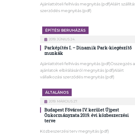
Ajánlattételi felhívás megnyitás (pdf)Aláírt szállítá
szerződés megnyitás (pdf)
ÉPÍTÉSI BERUHÁZÁS
2019. JÚNIUS 24.
Parképítés I. – Dinamik Park-kiegészítő
munkák
Ajánlattételi felhívás megnyitás (pdf)Összegzés 
ajánlatok elbírálásáról megnyitás (pdf)Aláírt
vállalkozási szerződés megnyitás (pdf)
ÁLTALÁNOS
2019. MÁRCIUS 27.
Budapest Főváros IV. kerület Újpest
Önkormányzata 2019. évi közbeszerzési
terve
Közbeszerzési terv megnyitás (pdf)