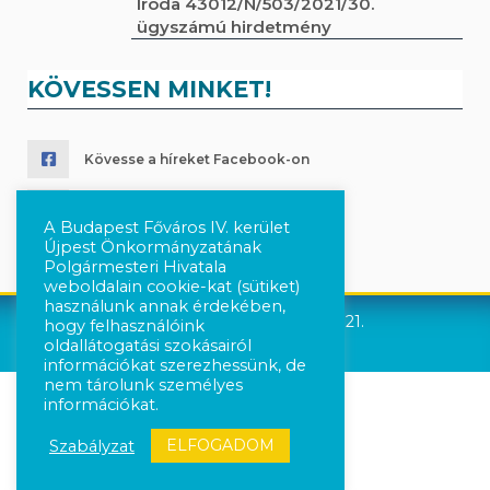
Iroda 43012/N/503/2021/30.
ügyszámú hirdetmény
KÖVESSEN MINKET!
Kövesse a híreket Facebook-on
Követés Instagram-on
A Budapest Főváros IV. kerület
Újpest Önkormányzatának
Polgármesteri Hivatala
weboldalain cookie-kat (sütiket)
használunk annak érdekében,
Újpest Önkormányzata © 2021.
hogy felhasználóink
oldallátogatási szokásairól
információkat szerezhessünk, de
nem tárolunk személyes
információkat.
ELFOGADOM
Szabályzat