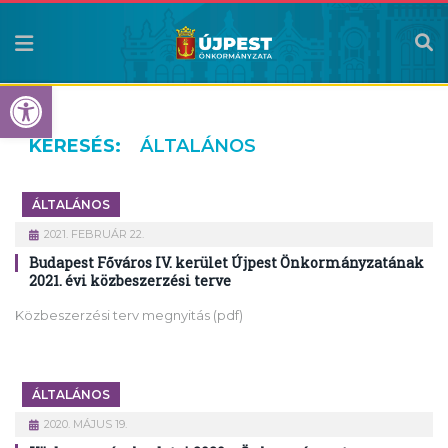
Eszköztár megnyitása
KERESÉS:
ÁLTALÁNOS
ÁLTALÁNOS
2021. FEBRUÁR 22.
Budapest Főváros IV. kerület Újpest Önkormányzatának
2021. évi közbeszerzési terve
Közbeszerzési terv megnyitás (pdf)
ÁLTALÁNOS
2020. MÁJUS 19.