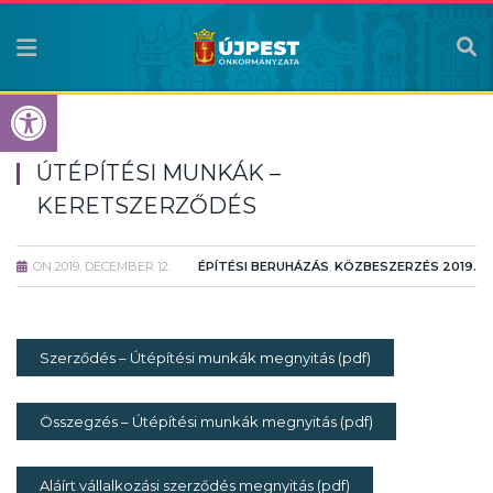
Eszköztár megnyitása
ÚTÉPÍTÉSI MUNKÁK –
KERETSZERZŐDÉS
ON
2019. DECEMBER 12.
ÉPÍTÉSI BERUHÁZÁS
,
KÖZBESZERZÉS 2019.
Szerződés – Útépítési munkák megnyitás (pdf)
Összegzés – Útépítési munkák megnyitás (pdf)
Aláírt vállalkozási szerződés megnyitás (pdf)