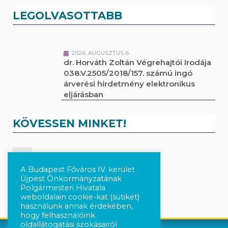
LEGOLVASOTTABB
2026. AUGUSZTUS 6.
dr. Horváth Zoltán Végrehajtói Irodája
038.V.2505/2018/157. számú ingó
árverési hirdetmény elektronikus
eljárásban
KÖVESSEN MINKET!
Kövesse a híreket Facebook-on
A Budapest Főváros IV. kerület
Újpest Önkormányzatának
Követés Instagram-on
Polgármesteri Hivatala
weboldalain cookie-kat (sütiket)
használunk annak érdekében,
hogy felhasználóink
oldallátogatási szokásairól