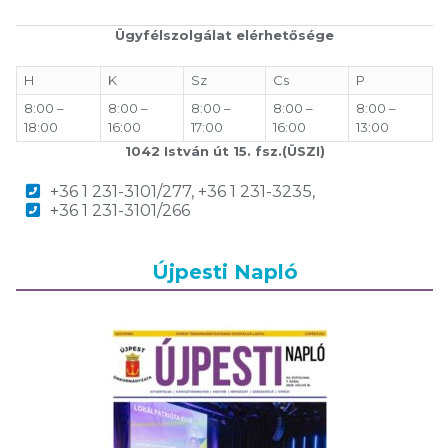
Ügyfélszolgálat elérhetősége
H
K
Sz
Cs
P
8:00 –
8:00 –
8:00 –
8:00 –
8:00 –
18:00
16:00
17:00
16:00
13:00
1042 István út 15. fsz.(ÜSZI)
+36 1 231-3101/277, +36 1 231-3235,
+36 1 231-3101/266
Újpesti Napló