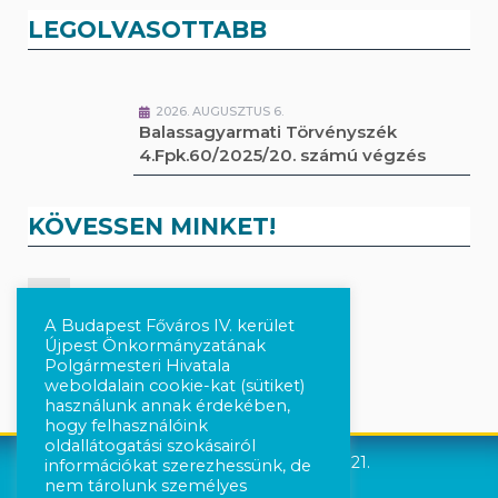
LEGOLVASOTTABB
2026. AUGUSZTUS 6.
Balassagyarmati Törvényszék
4.Fpk.60/2025/20. számú végzés
KÖVESSEN MINKET!
Kövesse a híreket Facebook-on
A Budapest Főváros IV. kerület
Újpest Önkormányzatának
Követés Instagram-on
Polgármesteri Hivatala
weboldalain cookie-kat (sütiket)
használunk annak érdekében,
hogy felhasználóink
oldallátogatási szokásairól
Újpest Önkormányzata © 2021.
információkat szerezhessünk, de
nem tárolunk személyes