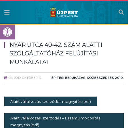
Eszköztár megnyitása
NYÁR UTCA 40-42. SZÁM ALATTI
SZOLGÁLTATÓHÁZ FELÚJÍTÁSI
MUNKÁLATAI
ON
2019. OKTÓBER 12.
ÉPÍTÉSI BERUHÁZÁS
,
KÖZBESZERZÉS 2019.
Aláírt vállalkozási szerződés megnyitás (pdf)
Aláírt vállalkozási szerződés – 1. számú módosítás
megnyitás (pdf)