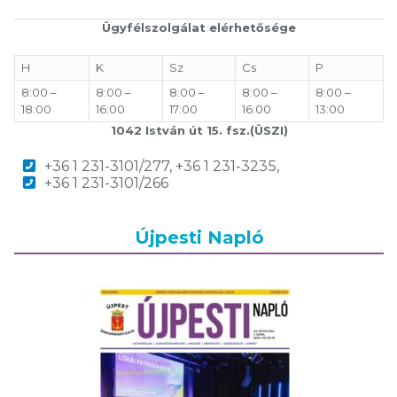
Ügyfélszolgálat elérhetősége
H
K
Sz
Cs
P
8:00 –
8:00 –
8:00 –
8:00 –
8:00 –
18:00
16:00
17:00
16:00
13:00
1042 István út 15. fsz.(ÜSZI)
+36 1 231-3101/277, +36 1 231-3235,
+36 1 231-3101/266
Újpesti Napló