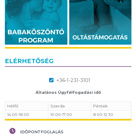
ELÉRHETŐSÉG
+36-1-231-3101
Általános Ügyfélfogadási idő
Hétfő
Szerda
Péntek
14:00-18:00
10:00-17:00
8:00-12:30
IDŐPONTFOGLALÁS