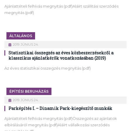
Ajánlattételi felhívás megnyitás (pdf)Aláírt szállítási szerződés
megnyitás (pdf)
ÁLTALÁNOS
2019. JÚNIUS 24.
Statisztikai összegzés az éves közbeszerzésekről a
klasszikus ajánlatkérők vonatkozásában (2019)
Az éves statisztikai összegzés megnyitás (pdf)
ÉPÍTÉSI BERUHÁZÁS
2019. JÚNIUS 24.
Parképítés I. – Dinamik Park-kiegészítő munkák
Ajánlattételi felhívás megnyitás (pdf)Összegzés az ajánlatok
elbírálásáról megnyitás (pdf)Aláírt vállalkozási szerződés