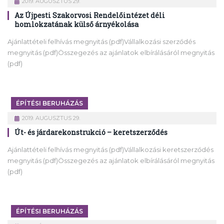
2019. AUGUSZTUS 29.
Az Újpesti Szakorvosi Rendelőintézet déli
homlokzatának külső árnyékolása
Ajánlattételi felhívás megnyitás (pdf)Vállalkozási szerződés
megnyitás (pdf)Összegezés az ajánlatok elbírálásáról megnyitás
(pdf)
ÉPÍTÉSI BERUHÁZÁS
2019. AUGUSZTUS 29.
Út- és járdarekonstrukció – keretszerződés
Ajánlattételi felhívás megnyitás (pdf)Vállalkozási keretszerződés
megnyitás (pdf)Összegezés az ajánlatok elbírálásáról megnyitás
(pdf)
ÉPÍTÉSI BERUHÁZÁS