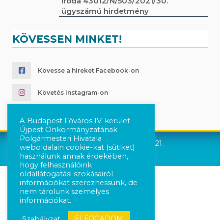
Iroda 43012/N/503/2021/30.
ügyszámú hirdetmény
KÖVESSEN MINKET!
Kövesse a híreket Facebook-on
Követés Instagram-on
A Budapest Főváros IV. kerület
Újpest Önkormányzatának
Polgármesteri Hivatala
Újpest Önkormányzata © 2021.
weboldalain cookie-kat (sütiket)
használunk annak érdekében,
hogy felhasználóink
oldallátogatási szokásairól
információkat szerezhessünk, de
nem tárolunk személyes
információkat.
ELFOGADOM
Szabályzat