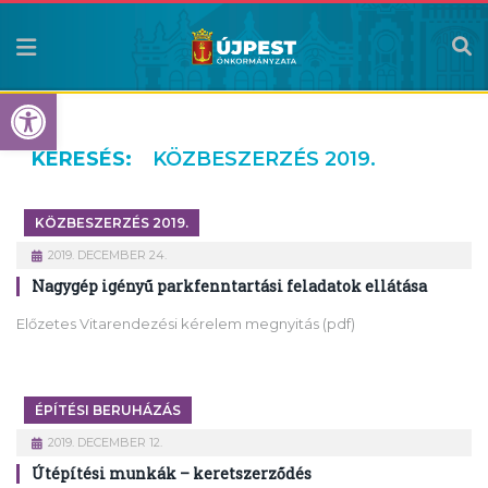
Eszköztár megnyitása
KERESÉS:
KÖZBESZERZÉS 2019.
KÖZBESZERZÉS 2019.
2019. DECEMBER 24.
Nagygép igényű parkfenntartási feladatok ellátása
Előzetes Vitarendezési kérelem megnyitás (pdf)
ÉPÍTÉSI BERUHÁZÁS
2019. DECEMBER 12.
Útépítési munkák – keretszerződés