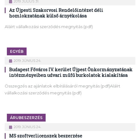
2019. JÚLIUS 31.
Az Újpesti Szakorvosi Rendelőintézet déli
homlokzatának külső árnyékolása
Aláírt vállalkozási szerződés megnyitás (pdf)
EGYÉB
2019. JÚNIUS 24.
Budapest Főváros IV. kerület Újpest Önkormányzatának
intézményeiben udvari műfű burkolatok kialakítása
Összegzés az ajánlatok elbírálásáról megnyitás (pdf)Aláírt
vállalkozási szerződés megnyitás (pdf)
ÁRUBESZERZÉS
2019. JÚNIUS 24.
MS szoftverlicenszek beszerzése