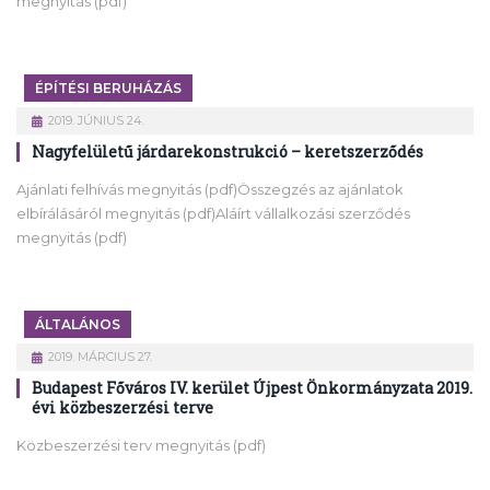
megnyitás (pdf)
ÉPÍTÉSI BERUHÁZÁS
2019. JÚNIUS 24.
Nagyfelületű járdarekonstrukció – keretszerződés
Ajánlati felhívás megnyitás (pdf)Összegzés az ajánlatok
elbírálásáról megnyitás (pdf)Aláírt vállalkozási szerződés
megnyitás (pdf)
ÁLTALÁNOS
2019. MÁRCIUS 27.
Budapest Főváros IV. kerület Újpest Önkormányzata 2019.
évi közbeszerzési terve
Közbeszerzési terv megnyitás (pdf)