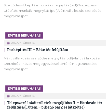
Szerződés - Útépítési munkák megnyitás (pdf)Összegzés -
Útépítési munkák megnyitás (pdf)Aláírt vállalkozási szerződés
megnyitás (pdf)
ÉPÍTÉSI BERUHÁZÁS
2019. OKTÓBER 12.
Parképítés III. – Béke tér felújítása
Aláírt vállalkozási szerződés megnyitás (pdf)Aláírt vállalkozási
szerződés - közös megegyezéssel történő megszüntetése
megnyitás (pdf)
ÉPÍTÉSI BERUHÁZÁS
2019. OKTÓBER 12.
Telepszerű lakóterületek megújítása II. – Kordován tér
felújítása (I. ütem – pihenő park és játszótér)