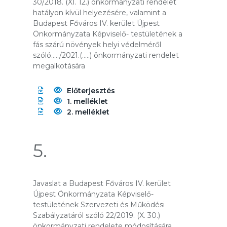
30/2018. (XI. 12.) önkormányzati rendelet
hatályon kívül helyezésére, valamint a
Budapest Főváros IV. kerület Újpest
Önkormányzata Képviselő- testületének a
fás szárú növények helyi védelméről
szóló…../2021.(…..) önkormányzati rendelet
megalkotására
Előterjesztés
1. melléklet
2. melléklet
5.
Javaslat a Budapest Főváros IV. kerület
Újpest Önkormányzata Képviselő-
testületének Szervezeti és Működési
Szabályzatáról szóló 22/2019. (X. 30.)
önkormányzati rendelete módosítására