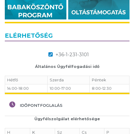
ELÉRHETŐSÉG
+36-1-231-3101
Általános Ügyfélfogadási idő
Hétfő
Szerda
Péntek
14:00-18:00
10:00-17:00
8:00-12:30
IDŐPONTFOGLALÁS
Ügyfélszolgálat elérhetősége
H
K
Sz
Cs
P