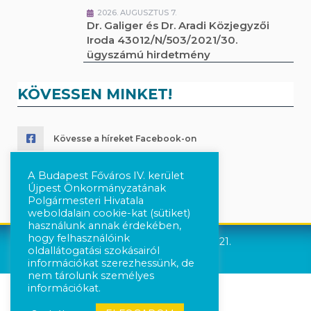
2026. AUGUSZTUS 7.
Dr. Galiger és Dr. Aradi Közjegyzői
Iroda 43012/N/503/2021/30.
ügyszámú hirdetmény
KÖVESSEN MINKET!
Kövesse a híreket Facebook-on
Követés Instagram-on
A Budapest Főváros IV. kerület
Újpest Önkormányzatának
Polgármesteri Hivatala
weboldalain cookie-kat (sütiket)
használunk annak érdekében,
hogy felhasználóink
Újpest Önkormányzata © 2021.
oldallátogatási szokásairól
információkat szerezhessünk, de
nem tárolunk személyes
információkat.