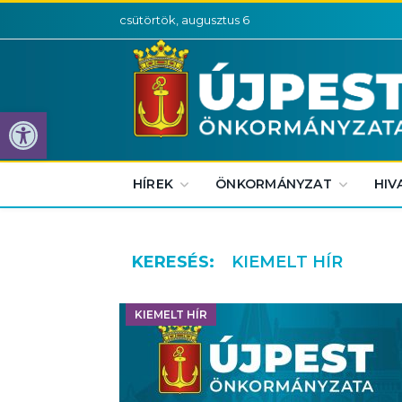
csütörtök, augusztus 6
Eszköztár megnyitása
HÍREK
ÖNKORMÁNYZAT
HIV
KERESÉS:
KIEMELT HÍR
KIEMELT HÍR