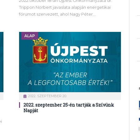
2022.október 18-án Újpest Önkormányzata dr.
Trippon Norbert javaslata alapján energetikai
fórumot szervezett, ahol Nagy Péter…
ALAP
2022. SZEPTEMBER 20.
2022. szeptember 25-én tartják a Szívünk
Napját
i