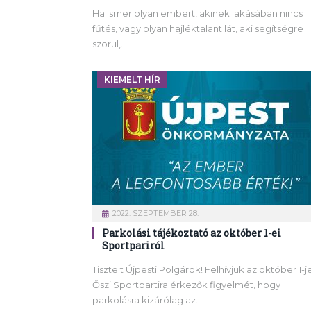
Ha ismer olyan embert, akinek lakásában nincs
fűtés, vagy olyan hajléktalant lát, aki segítségre
szorul,…
KIEMELT HÍR
2022. SZEPTEMBER 28.
Parkolási tájékoztató az október 1-ei
Sportpariról
Tisztelt Újpesti Polgárok! Felhívjuk az október 1-je
Őszi Sportpartira érkezők figyelmét, hogy
parkolásra kizárólag az…