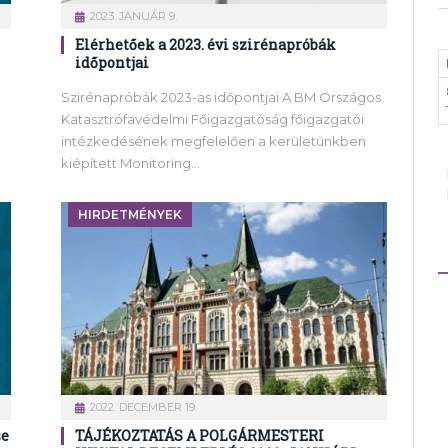
2023. JANUÁR 9.
Elérhetőek a 2023. évi szirénapróbák
időpontjai
Szirénapróbák 2023-as időpontjai A BM Országos
Katasztrófavédelmi Főigazgatóság főigazgatói
intézkedésének megfelelően a kerületünkben
kiépített Monitoring…
HIRDETMÉNYEK
2022. DECEMBER 19.
se
TÁJÉKOZTATÁS A POLGÁRMESTERI