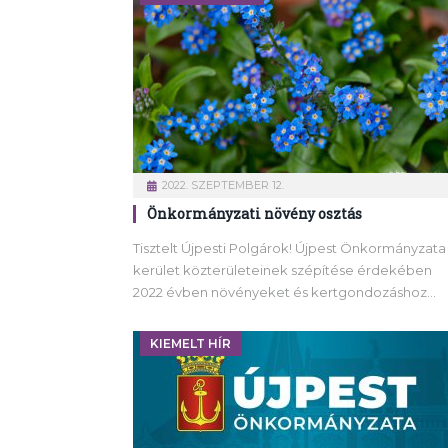
2022. SZEPTEMBER 12.
Önkormányzati növény osztás
Tisztelt Újpesti Polgárok! Újpest Önkormányzata
kerület közterületeinek szépítése érdekében
2022 évben növényeket és kertgondozáshoz…
KIEMELT HÍR