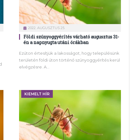
2022. AUGUSZTUS 25.
Földi szúnyoggyérítés várható augusztus 31-
én a napnyugta utáni órákban
Ezúton értesítjük a lakosságot, hogy településünk
területén földi úton történő szúnyoggyérítés kerül
d
elvégzésre. A…
KIEMELT HÍR