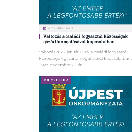
2023. JANUÁR 16.
Változás a családi fogyasztói közösségek
gázártámogatásával kapcsolatban
Változás 2023. január 10-től a családi fogyasztói
közösségek gázártámogatásával kapcsolatban 
2022. december 28-án…
KIEMELT HÍR