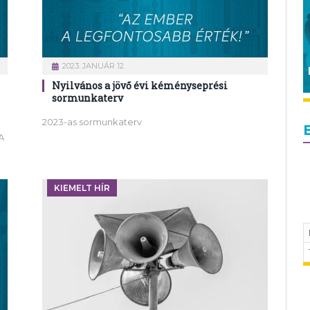
2023. JANUÁR 12.
Nyilvános a jövő évi kéményseprési
sormunkaterv
2023-as sormunkaterv
A
KIEMELT HÍR