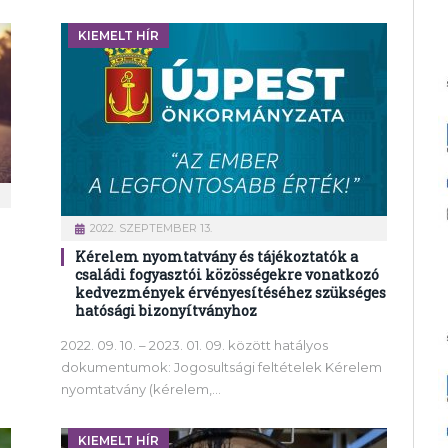
KIEMELT HÍR
2022. SZEPTEMBER 13.
Kérelem nyomtatvány és tájékoztatók a
családi fogyasztói közösségekre vonatkozó
kedvezmények érvényesítéséhez szükséges
hatósági bizonyítványhoz
2022. 09. 10. – 2023. 01. 09. között hatályos
dokumentumok: Jogosultsági feltételek Kérelem
nyomtatvány (kérelem,…
KIEMELT HÍR