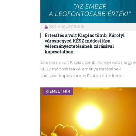
2022. AUGUSZTUS 31.
Értesítés a volt Kispiac tömb, Károlyi
városnegyed KÉSZ módosítása
véleményeztetésének zárásával
kapcsolatban
Értesítés a volt Kispiac tömb, Károlyi városnegye
KÉSZ módosítása véleményeztetésének
zárásával kapcsolatban Ezúton értesítem…
KIEMELT HÍR