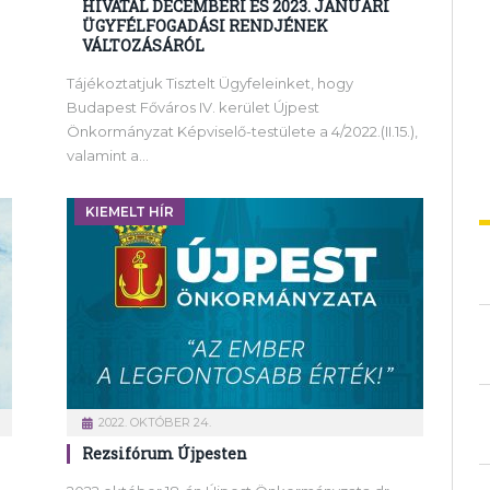
HIVATAL DECEMBERI ÉS 2023. JANUÁRI
ÜGYFÉLFOGADÁSI RENDJÉNEK
VÁLTOZÁSÁRÓL
Tájékoztatjuk Tisztelt Ügyfeleinket, hogy
Budapest Főváros IV. kerület Újpest
Önkormányzat Képviselő-testülete a 4/2022.(II.15.),
valamint a…
KIEMELT HÍR
2022. OKTÓBER 24.
Rezsifórum Újpesten