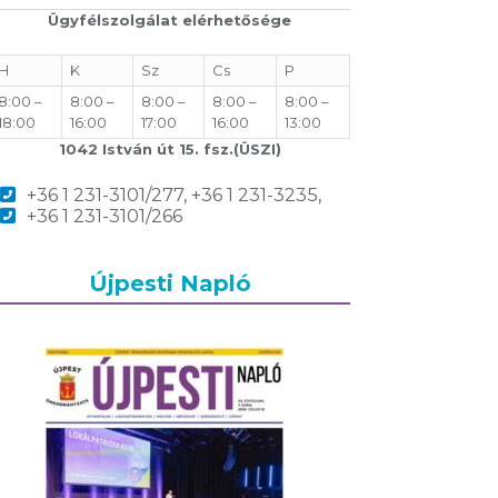
Ügyfélszolgálat elérhetősége
H
K
Sz
Cs
P
8:00 –
8:00 –
8:00 –
8:00 –
8:00 –
18:00
16:00
17:00
16:00
13:00
1042 István út 15. fsz.(ÜSZI)
+36 1 231-3101/277, +36 1 231-3235,
+36 1 231-3101/266
Újpesti Napló