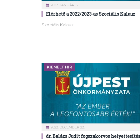
2023. JANUÁR 12.
Elérhető a 2022/2023-as Szociális Kalauz
Szociális Kalauz
KIEMELT HÍR
2022. DECEMBER 22.
dr. Balázs Judit fogszakorvos helyettesíté