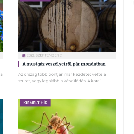
2022. SZEPTEMBER 7.
A mustgáz veszélyeiről pár mondatban
 a
Az ország több pontján már kezdetét vette a
szüret, vagy legalább a készülődés. A korai…
KIEMELT HÍR