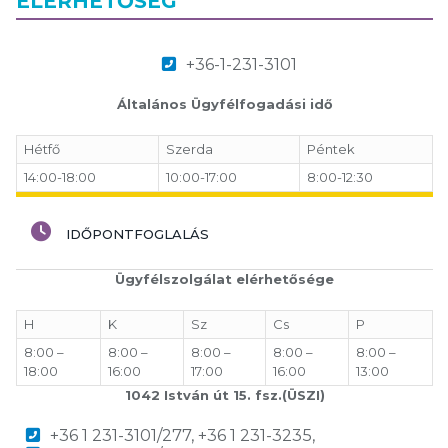
ELÉRHETŐSÉG
+36-1-231-3101
Általános Ügyfélfogadási idő
Hétfő
Szerda
Péntek
14:00-18:00
10:00-17:00
8:00-12:30
IDŐPONTFOGLALÁS
Ügyfélszolgálat elérhetősége
H
K
Sz
Cs
P
8:00 –
8:00 –
8:00 –
8:00 –
8:00 –
18:00
16:00
17:00
16:00
13:00
1042 István út 15. fsz.(ÜSZI)
+36 1 231-3101/277, +36 1 231-3235,