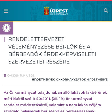
Eszköztár megnyitása
RENDELETTERVEZET
VÉLEMÉNYEZÉSE BÉRLŐK ÉS A
BÉRBEADÓK ÉRDEKKÉPVISELETI
SZERVEZETEI RÉSZÉRE
ON
2026. JÚNIUS 29.
HIRDETMÉNYEK
,
ÖNKORMÁNYZATOK HIRDETMÉNYEI
Az Önkormányzat tulajdonában álló lakások lakbérének
mértékéről szóló 40/2011. (XII. 19.) önkormányzati
rendelet módosításáról, valamint a nem lakás céljára
szolgáló helyiségek bérletéről és bérbeadásának