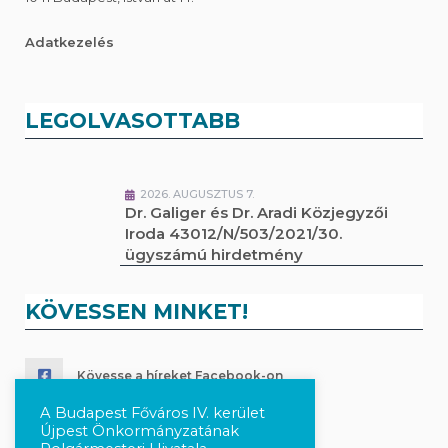
Adatkezelés
LEGOLVASOTTABB
2026. AUGUSZTUS 7.
Dr. Galiger és Dr. Aradi Közjegyzői
Iroda 43012/N/503/2021/30.
ügyszámú hirdetmény
KÖVESSEN MINKET!
Kövesse a híreket Facebook-on
A Budapest Főváros IV. kerület
Követés Instagram-on
Újpest Önkormányzatának