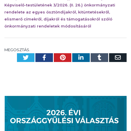
Képviselő-testületének 3/2026. (II. 26.) önkormányzati
rendelete az egyes ösztöndíjakról, kitüntetésekről,
elismerő címekről, díjakról és támogatásokról szóló
önkormányzati rendeletek módosításáról
MEGOSZTÁS.
Twitter
Facebook
Pinterest
LinkedIn
Tumblr
Em