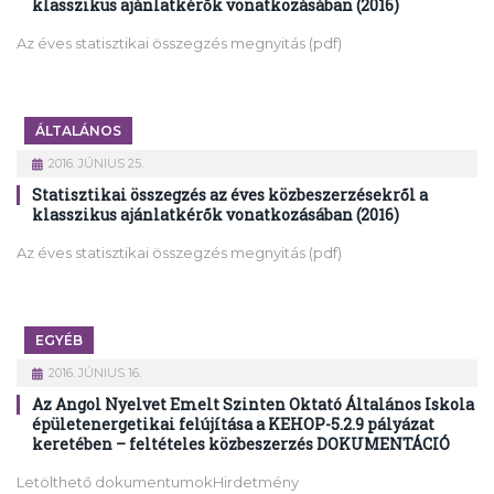
klasszikus ajánlatkérők vonatkozásában (2016)
Az éves statisztikai összegzés megnyitás (pdf)
ÁLTALÁNOS
2016. JÚNIUS 25.
Statisztikai összegzés az éves közbeszerzésekről a
klasszikus ajánlatkérők vonatkozásában (2016)
Az éves statisztikai összegzés megnyitás (pdf)
EGYÉB
2016. JÚNIUS 16.
Az Angol Nyelvet Emelt Szinten Oktató Általános Iskola
épületenergetikai felújítása a KEHOP-5.2.9 pályázat
keretében – feltételes közbeszerzés DOKUMENTÁCIÓ
Letölthető dokumentumokHirdetmény