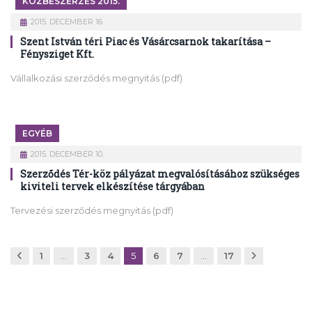
KÖZBESZERZÉS 2015.
2015. DECEMBER 16.
Szent István téri Piac és Vásárcsarnok takarítása –
Fénysziget Kft.
Vállalkozási szerződés megnyitás (pdf)
EGYÉB
2015. DECEMBER 10.
Szerződés Tér-köz pályázat megvalósításához szükséges
kiviteli tervek elkészítése tárgyában
Tervezési szerződés megnyitás (pdf)
Előző
Következő
1
…
3
4
5
6
7
…
17