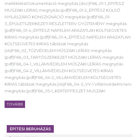
mellékleteDokumentáció megnyitás (doc)F66_01-1_EPITESZ
MUSZAKI LEIRAS megnyitás (pdf)F66_01-2_ÉPÍTÉSZ KÜLSŐ
NYÍLÁSZÁRÓ KONSZIGNÁCIÓ megnyitás (pdf)F66_01-
3_ÉPÜLETSZERKEZETI RÉSZLETTERV GYŰJTEMÉNY megnyitás
(pdf)F66_01-4_ÉPÍTÉSZ-NAPELEM ARAZATLAN KOLTSEGVETES
KIIRAS megnyitás (pdf)F66_01-4_ÉPÍTÉSZ-NAPELEM ARAZATLAN
KOLTSEGVETES KIIRAS táblázat megnyitás
(xls)F66_02_TŰZVÉDELEM MŰSZAKI LEÍRÁS megnyitás
(pdf)F66_03_TARTÓSZERKEZET MŰSZAKI LEÍRÁS megnyitás
(pdf)F66_04-1_VILLÁMVÉDELEM MŰSZAKI LEÍRÁS megnyitás
(pdf)F66_04-2_VILLÁMVÉDELEM KÖLTSÉGVETÉS KIÍRÁS
megnyitás (pdf)F66_04-2_VILLÁMVÉDELEM KÖLTSÉGVETÉS
KIÍRÁS táblázat megnyitás (xls)F66_04-3_VV-1 Villámvédelmi terv
megnyitás (pdf)F66_05-1_KERTEPITESZET MUSZAKI
TOVÁBB
ÉPÍTÉSI BERUHÁZÁS