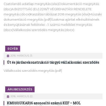
Csatolandó adatlap megnyitás (xlsx)Dokumentáció megnyitás
(doc)A BIZOTTSÁG (EU) 2016/7 VÉGREHAJTÁSI RENDELETE
megnyitás (docx)Kaszálási táblázat 2016 megnyitás (xlsx)Műszaki
dokumentáció megnyitás (pdf)Szakmai ajánlat elkészítésének
és benyújtásának feltételei - 1. számú melléklet megnyitás
(docx)Vállalkozási szerződés megnyitás (docx)
EGYÉB
2016. MÁRCIUS 31.
Út és járdarekonstrukció tárgyú vállalkozási szerződés
Vállalkozási szerződés megnyitás (pdf)
ÁRUBESZERZÉS
2016. MÁRCIUS 22.
KM0101UKAR16 azonosító számú KEF – MOL