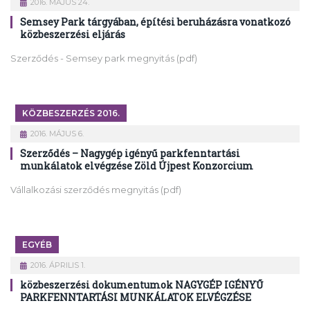
2016. MÁJUS 24.
Semsey Park tárgyában, építési beruházásra vonatkozó
közbeszerzési eljárás
Szerződés - Semsey park megnyitás (pdf)
KÖZBESZERZÉS 2016.
2016. MÁJUS 6.
Szerződés – Nagygép igényű parkfenntartási
munkálatok elvégzése Zöld Újpest Konzorcium
Vállalkozási szerződés megnyitás (pdf)
EGYÉB
2016. ÁPRILIS 1.
közbeszerzési dokumentumok NAGYGÉP IGÉNYŰ
PARKFENNTARTÁSI MUNKÁLATOK ELVÉGZÉSE