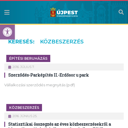
Eszköztár megnyitása
KERESÉS:
KÖZBESZERZÉS
ÉPÍTÉSI BERUHÁZÁS
2016. JÚLIUS 7.
Szerződés-Parképítés II.-Erdősor u park
Vállalkozási szerződés megnyitás (pdf)
KÖZBESZERZÉS
2016. JÚNIUS 25.
Statisztikai összegzés az éves közbeszerzésekről a