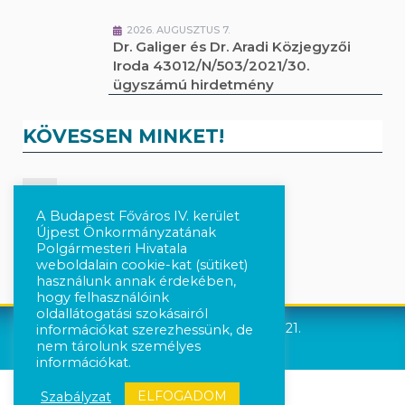
2026. AUGUSZTUS 7.
Dr. Galiger és Dr. Aradi Közjegyzői
Iroda 43012/N/503/2021/30.
ügyszámú hirdetmény
KÖVESSEN MINKET!
Kövesse a híreket Facebook-on
A Budapest Főváros IV. kerület
Újpest Önkormányzatának
Követés Instagram-on
Polgármesteri Hivatala
weboldalain cookie-kat (sütiket)
használunk annak érdekében,
hogy felhasználóink
oldallátogatási szokásairól
Újpest Önkormányzata © 2021.
információkat szerezhessünk, de
nem tárolunk személyes
információkat.
ELFOGADOM
Szabályzat