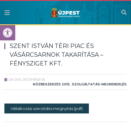
Eszköztár megnyitása
SZENT ISTVÁN TÉRI PIAC ÉS
VÁSÁRCSARNOK TAKARÍTÁSA –
FÉNYSZIGET KFT.
ON
2015. DECEMBER 16.
KÖZBESZERZÉS 2015.
,
SZOLGÁLTATÁS-MEGRENDELÉS
Vállalkozási szerződés megnyitás (pdf)