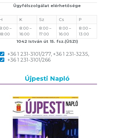
Ügyfélszolgálat elérhetősége
H
K
Sz
Cs
P
8:00 –
8:00 –
8:00 –
8:00 –
8:00 –
18:00
16:00
17:00
16:00
13:00
1042 István út 15. fsz.(ÜSZI)
+36 1 231-3101/277, +36 1 231-3235,
+36 1 231-3101/266
Újpesti Napló