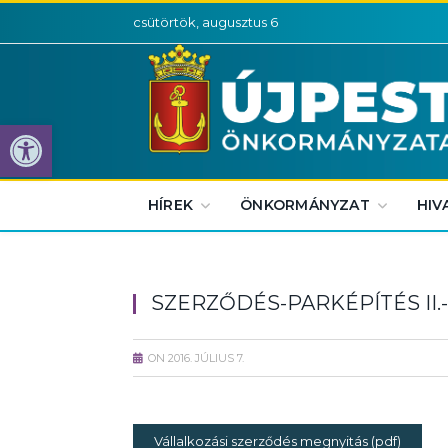
csütörtök, augusztus 6
Eszköztár megnyitása
HÍREK
ÖNKORMÁNYZAT
HIV
SZERZŐDÉS-PARKÉPÍTÉS II
ON
2016. JÚLIUS 7.
Vállalkozási szerződés megnyitás (pdf)