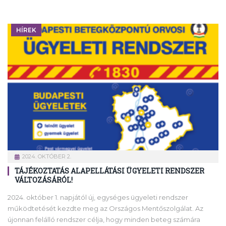
HÍREK
2024. OKTÓBER 2.
TÁJÉKOZTATÁS ALAPELLÁTÁSI ÜGYELETI RENDSZER
VÁLTOZÁSÁRÓL!
2024. október 1. napjától új, egységes ügyeleti rendszer
működtetését kezdte meg az Országos Mentőszolgálat. Az
újonnan felálló rendszer célja, hogy minden beteg számára