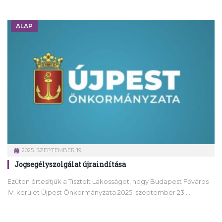
ALAP
2025. SZEPTEMBER 19.
Jogsegélyszolgálat újraindítása
Ezúton értesítjük a Tisztelt Lakosságot, hogy Budapest Főváros
IV. kerület Újpest Önkormányzata 2025. szeptember 23.…