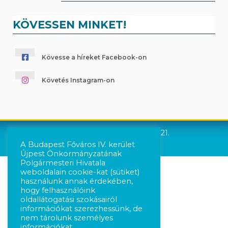
KÖVESSEN MINKET!
Kövesse a híreket Facebook-on
Követés Instagram-on
Újpest Önkormányzata © 2021.
A Budapest Főváros IV. kerület
Újpest Önkormányzatának
Polgármesteri Hivatala
weboldalain cookie-kat (sütiket)
használunk annak érdekében,
hogy felhasználóink
oldallátogatási szokásairól
információkat szerezhessünk, de
nem tárolunk személyes
információkat.