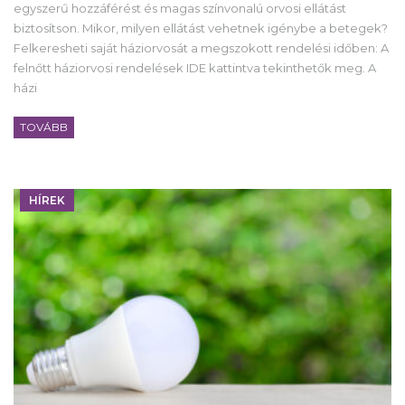
egyszerű hozzáférést és magas színvonalú orvosi ellátást
biztosítson. Mikor, milyen ellátást vehetnek igénybe a betegek?
Felkeresheti saját háziorvosát a megszokott rendelési időben: A
felnőtt háziorvosi rendelések IDE kattintva tekinthetők meg. A
házi
TOVÁBB
HÍREK