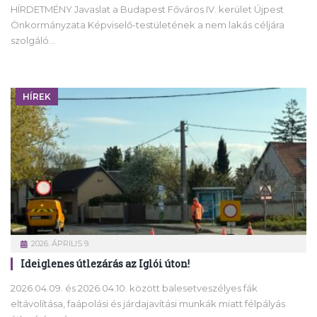
HÍRDETMÉNY Javaslat a Budapest Főváros IV. kerület Újpest
Önkormányzata Képviselő-testületének a nem lakás céljára
szolgáló…
HÍREK
2026. ÁPRILIS 9.
Ideiglenes útlezárás az Iglói úton!
2026.04.09. és 2026.04.10. között balesetveszélyes fák
eltávolítása, faápolási és járdajavítási munkák miatt félpályás