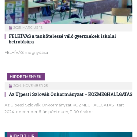
2025. MÁRCIUS 13.
FELHÍVÁS a tankötelessé váló gyermekek iskolai
beíratására
FELHÍVÁS megnyitása
HIRDETMÉNYEK
2024. NOVEMBER 25.
Az Újpesti Szlovák Önkormányzat – KÖZMEGHALLGATÁS
Az Újpesti Szlovák Önkormányzat KÖZMEGHALLGATÁST tart
2024. december 6-án pénteken, 11.00 órakor
KIEMELT HÍR