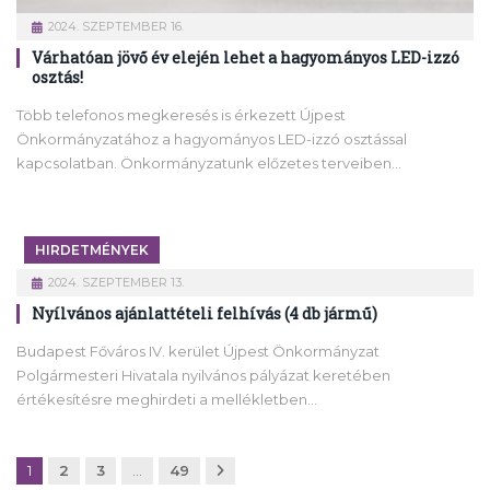
2024. SZEPTEMBER 16.
Várhatóan jövő év elején lehet a hagyományos LED-izzó
osztás!
Több telefonos megkeresés is érkezett Újpest
Önkormányzatához a hagyományos LED-izzó osztással
kapcsolatban. Önkormányzatunk előzetes terveiben…
HIRDETMÉNYEK
2024. SZEPTEMBER 13.
Nyílvános ajánlattételi felhívás (4 db jármű)
Budapest Főváros IV. kerület Újpest Önkormányzat
Polgármesteri Hivatala nyilvános pályázat keretében
értékesítésre meghirdeti a mellékletben…
Következő
1
2
3
…
49