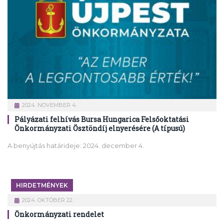
2024. NOVEMBER 4.
Pályázati felhívás Bursa Hungarica Felsőoktatási
Önkormányzati Ösztöndíj elnyerésére (A típusú)
A benyújtás határideje: 2024. december 4.
HIRDETMÉNYEK
2024. OKTÓBER 22.
Önkormányzati rendelet