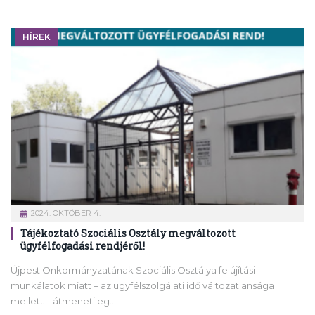
HÍREK
2024. OKTÓBER 4.
Tájékoztató Szociális Osztály megváltozott
ügyfélfogadási rendjéről!
Újpest Önkormányzatának Szociális Osztálya felújítási
munkálatok miatt – az ügyfélszolgálati idő változatlansága
mellett – átmenetileg…