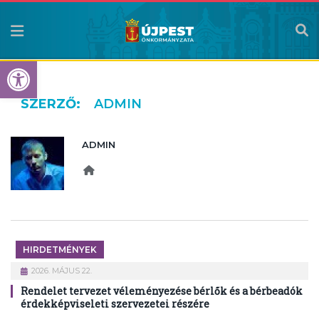
Eszköztár megnyitása
SZERZŐ:
ADMIN
ADMIN
Website
HIRDETMÉNYEK
2026. MÁJUS 22.
Rendelet tervezet véleményezése bérlők és a bérbeadók
érdekképviseleti szervezetei részére