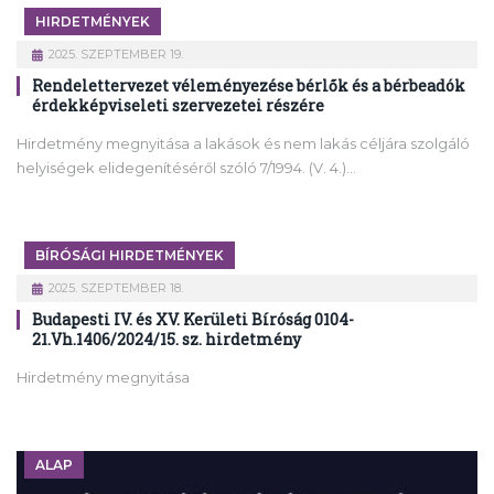
HIRDETMÉNYEK
2025. SZEPTEMBER 19.
Rendelettervezet véleményezése bérlők és a bérbeadók
érdekképviseleti szervezetei részére
Hirdetmény megnyitása a lakások és nem lakás céljára szolgáló
helyiségek elidegenítéséről szóló 7/1994. (V. 4.)…
BÍRÓSÁGI HIRDETMÉNYEK
2025. SZEPTEMBER 18.
Budapesti IV. és XV. Kerületi Bíróság 0104-
21.Vh.1406/2024/15. sz. hirdetmény
Hirdetmény megnyitása
ALAP