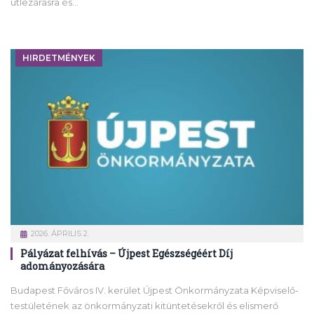
útlezárásra és…
HIRDETMÉNYEK
2026. ÁPRILIS 2.
Pályázat felhívás – Újpest Egészségéért Díj
adományozására
Budapest Főváros IV. kerület Újpest Önkormányzata Képviselő-
testületének az önkormányzati kitüntetésekről és elismerő