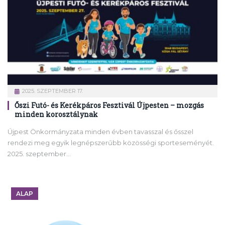
2025. SZEPTEMBER 17.
Őszi Futó- és Kerékpáros Fesztivál Újpesten – mozgás
minden korosztálynak
Újpest Önkormányzata minden évben tavasszal és ősszel
rendezi meg egyik legnépszerűbb közösségi sporteseményét.
2025. szeptember…
ALAP