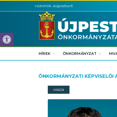
csütörtök, augusztus 6
Eszköztár megnyitása
HÍREK
ÖNKORMÁNYZAT
HIV
ÖNKORMÁNYZATI KÉPVISELŐI
vissza