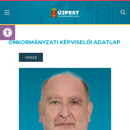
Eszköztár megnyitása
ÖNKORMÁNYZATI KÉPVISELŐI ADATLAP
vissza