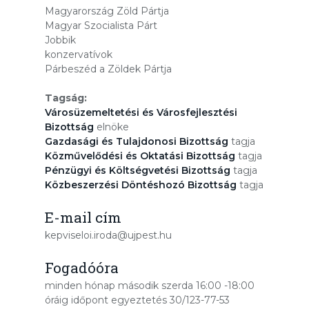
Magyarország Zöld Pártja
Magyar Szocialista Párt
Jobbik
konzervatívok
Párbeszéd a Zöldek Pártja
Tagság:
Városüzemeltetési és Városfejlesztési
Bizottság
elnöke
Gazdasági és Tulajdonosi Bizottság
tagja
Közművelődési és Oktatási Bizottság
tagja
Pénzügyi és Költségvetési Bizottság
tagja
Közbeszerzési Döntéshozó Bizottság
tagja
E-mail cím
kepviseloi.iroda@ujpest.hu
Fogadóóra
minden hónap második szerda 16:00 -18:00
óráig időpont egyeztetés 30/123-77-53