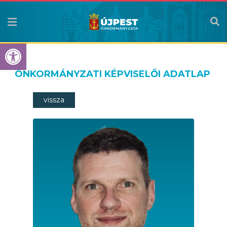
Eszköztár megnyitása
ÖNKORMÁNYZATI KÉPVISELŐI ADATLAP
vissza