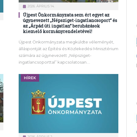
2026. ÁPRILIS 14.
Újpest Önkormányzata sem ért egyet az
úgynevezett „Népsziget-ingatlancsoport” és
az „Árpád úti ingatlan” beruházások
kiemelő kormányrendeletével!
Újpest Önkormányzata megküldte véleményét,
álláspontját az Építési és Közlekedési Minisztérium
számára az úgynevezett „Népsziget-
ingatlancsoporttal” kapcsolatosan.…
HÍREK
2026. ÁPRILIS 2.