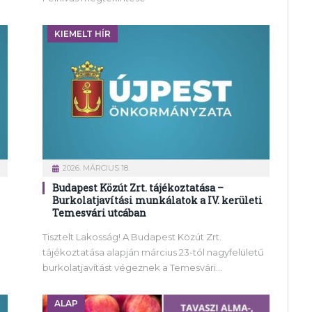
KIEMELT HÍR
2026. MÁRCIUS 18.
Budapest Közút Zrt. tájékoztatása –
Burkolatjavítási munkálatok a IV. kerületi
Temesvári utcában
Tisztelt Lakosság! A Budapest Közút Zrt.
tájékoztatása alapján március 23-tól nagyfelületű
burkolatjavítást végeznek a Temesvári…
ALAP