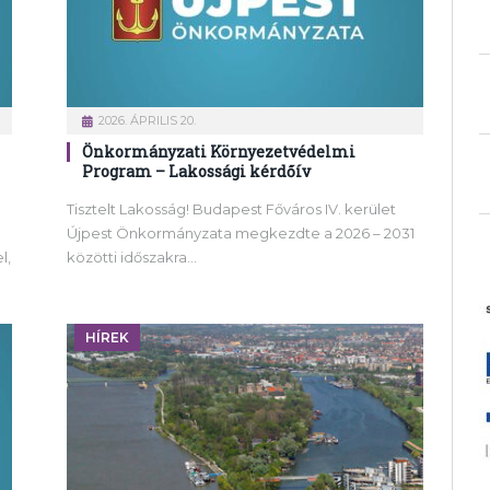
2026. ÁPRILIS 20.
Önkormányzati Környezetvédelmi
Program – Lakossági kérdőív
Tisztelt Lakosság! Budapest Főváros IV. kerület
Újpest Önkormányzata megkezdte a 2026 – 2031
l,
közötti időszakra…
HÍREK