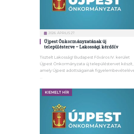
2026. ÁPRILIS 27.
Újpest Önkormányzatának új
településterve – Lakossági kérdőív
Tisztelt Lakosság! Budapest Főváros IV. kerület
Újpest Önkormányzata új településtervet készít,
amely Újpest adottságainak figyelembevételéve
…
KIEMELT HÍR