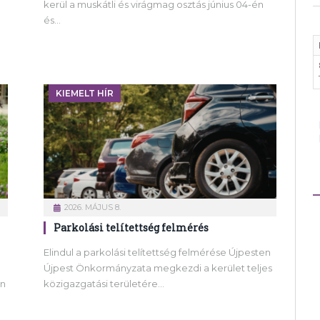
kerül a muskátli és virágmag osztás június 04-én
és…
KIEMELT HÍR
2026. MÁJUS 8.
Parkolási telítettség felmérés
Elindul a parkolási telítettség felmérése Újpesten
Újpest Önkormányzata megkezdi a kerület teljes
an
közigazgatási területére…