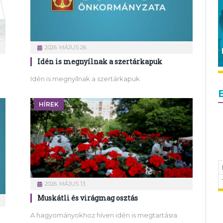
2026. MÁJUS 26.
Idén is megnyílnak a szertárkapuk
Idén is megnyílnak a szertárkapuk
HÍREK
2026. MÁJUS 13.
Muskátli és virágmag osztás
A hagyományokhoz híven idén is megtartásra