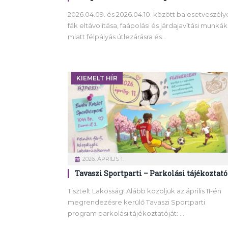
2026.04.09. és 2026.04.10. között balesetveszély
fák eltávolítása, faápolási és járdajavítási munkák
miatt félpályás útlezárásra és…
KIEMELT HÍR
2026. ÁPRILIS 1.
Tavaszi Sportparti – Parkolási tájékoztató
Tisztelt Lakosság! Alább közöljük az április 11-én
megrendezésre kerülő Tavaszi Sportparti
program parkolási tájékoztatóját: …