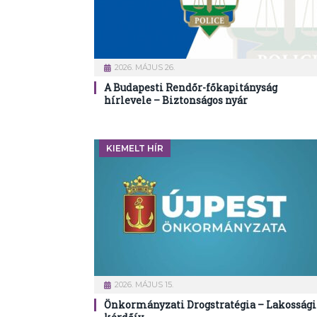
2026. MÁJUS 26.
A Budapesti Rendőr-főkapitányság
hírlevele – Biztonságos nyár
KIEMELT HÍR
2026. MÁJUS 15.
Önkormányzati Drogstratégia – Lakossági