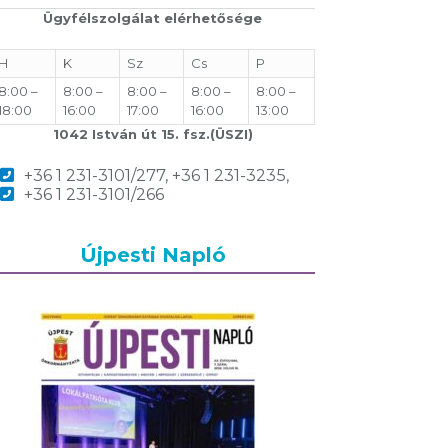
Ügyfélszolgálat elérhetősége
H
K
Sz
Cs
P
8:00 –
8:00 –
8:00 –
8:00 –
8:00 –
18:00
16:00
17:00
16:00
13:00
1042 István út 15. fsz.(ÜSZI)
+36 1 231-3101/277, +36 1 231-3235,
+36 1 231-3101/266
Újpesti Napló