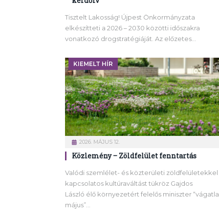
kérdőív
Tisztelt Lakosság! Újpest Önkormányzata
elkészítteti a 2026 – 2030 közötti időszakra
vonatkozó drogstratégiáját. Az előzetes…
KIEMELT HÍR
2026. MÁJUS 12.
Közlemény – Zöldfelület fenntartás
Valódi szemlélet- és közterületi zöldfelületekkel
kapcsolatos kultúraváltást tükröz Gajdos
László élő környezetért felelős miniszter “vágatl
május”…