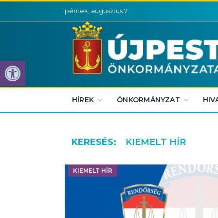
péntek, augusztus 7
Eszköztár megnyitása
HÍREK
ÖNKORMÁNYZAT
HIV
KERESÉS:
KIEMELT HÍR
KIEMELT HÍR