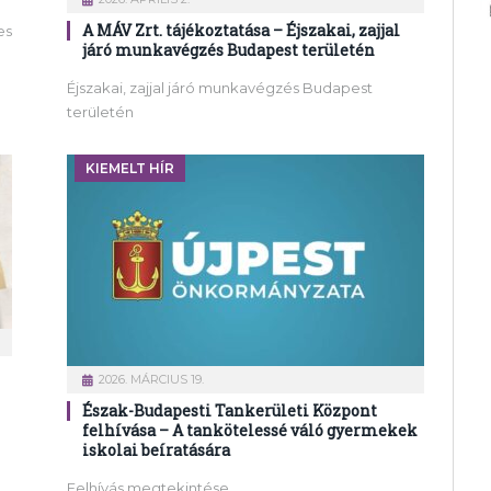
A MÁV Zrt. tájékoztatása – Éjszakai, zajjal
es
járó munkavégzés Budapest területén
Éjszakai, zajjal járó munkavégzés Budapest
területén
KIEMELT HÍR
2026. MÁRCIUS 19.
Észak-Budapesti Tankerületi Központ
felhívása – A tankötelessé váló gyermekek
iskolai beíratására
Felhívás megtekintése