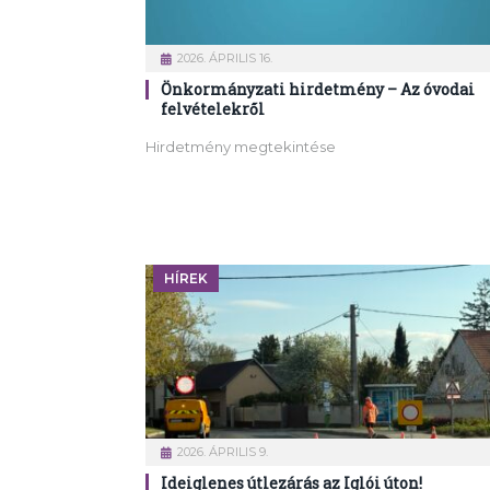
2026. ÁPRILIS 16.
Önkormányzati hirdetmény – Az óvodai
felvételekről
Hirdetmény megtekintése
HÍREK
2026. ÁPRILIS 9.
Ideiglenes útlezárás az Iglói úton!