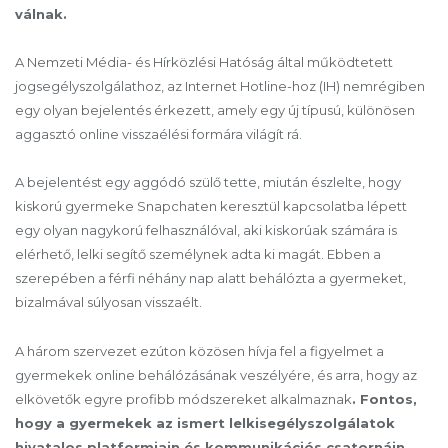
válnak.
A Nemzeti Média- és Hírközlési Hatóság által működtetett
jogsegélyszolgálathoz, az Internet Hotline-hoz (IH) nemrégiben
egy olyan bejelentés érkezett, amely egy új típusú, különösen
aggasztó online visszaélési formára világít rá.
A bejelentést egy aggódó szülő tette, miután észlelte, hogy
kiskorú gyermeke Snapchaten keresztül kapcsolatba lépett
egy olyan nagykorú felhasználóval, aki kiskorúak számára is
elérhető, lelki segítő személynek adta ki magát. Ebben a
szerepében a férfi néhány nap alatt behálózta a gyermeket,
bizalmával súlyosan visszaélt.
A három szervezet ezúton közösen hívja fel a figyelmet a
gyermekek online behálózásának veszélyére, és arra, hogy az
elkövetők egyre profibb módszereket alkalmaznak
. Fontos,
hogy a gyermekek az ismert lelkisegélyszolgálatok
hivatalos platformjain és kommunikációs csatornáin