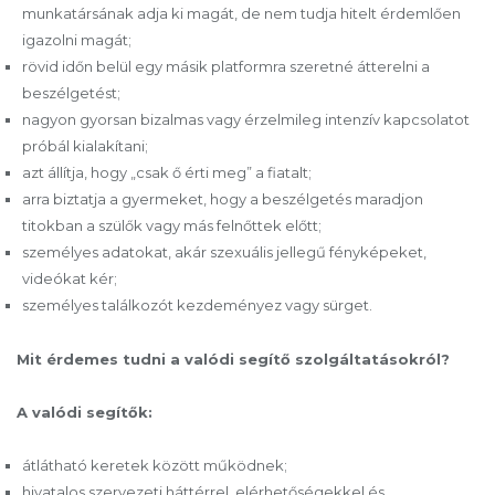
munkatársának adja ki magát, de nem tudja hitelt érdemlően
igazolni magát;
rövid időn belül egy másik platformra szeretné átterelni a
beszélgetést;
nagyon gyorsan bizalmas vagy érzelmileg intenzív kapcsolatot
próbál kialakítani;
azt állítja, hogy „csak ő érti meg” a fiatalt;
arra biztatja a gyermeket, hogy a beszélgetés maradjon
titokban a szülők vagy más felnőttek előtt;
személyes adatokat, akár szexuális jellegű fényképeket,
videókat kér;
személyes találkozót kezdeményez vagy sürget.
Mit érdemes tudni a valódi segítő szolgáltatásokról?
A valódi segítők:
átlátható keretek között működnek;
hivatalos szervezeti háttérrel, elérhetőségekkel és