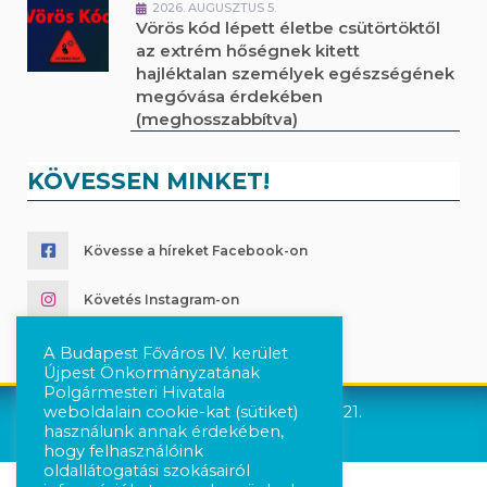
2026. AUGUSZTUS 5.
Vörös kód lépett életbe csütörtöktől
az extrém hőségnek kitett
hajléktalan személyek egészségének
megóvása érdekében
(meghosszabbítva)
KÖVESSEN MINKET!
Kövesse a híreket Facebook-on
Követés Instagram-on
A Budapest Főváros IV. kerület
Újpest Önkormányzatának
Polgármesteri Hivatala
weboldalain cookie-kat (sütiket)
Újpest Önkormányzata © 2021.
használunk annak érdekében,
hogy felhasználóink
oldallátogatási szokásairól