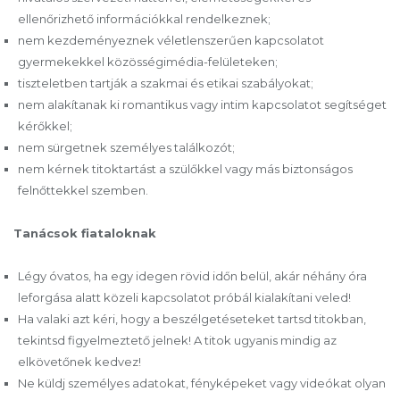
ellenőrizhető információkkal rendelkeznek;
nem kezdeményeznek véletlenszerűen kapcsolatot
gyermekekkel közösségimédia-felületeken;
tiszteletben tartják a szakmai és etikai szabályokat;
nem alakítanak ki romantikus vagy intim kapcsolatot segítséget
kérőkkel;
nem sürgetnek személyes találkozót;
nem kérnek titoktartást a szülőkkel vagy más biztonságos
felnőttekkel szemben.
Tanácsok fiataloknak
Légy óvatos, ha egy idegen rövid időn belül, akár néhány óra
leforgása alatt közeli kapcsolatot próbál kialakítani veled!
Ha valaki azt kéri, hogy a beszélgetéseteket tartsd titokban,
tekintsd figyelmeztető jelnek! A titok ugyanis mindig az
elkövetőnek kedvez!
Ne küldj személyes adatokat, fényképeket vagy videókat olyan