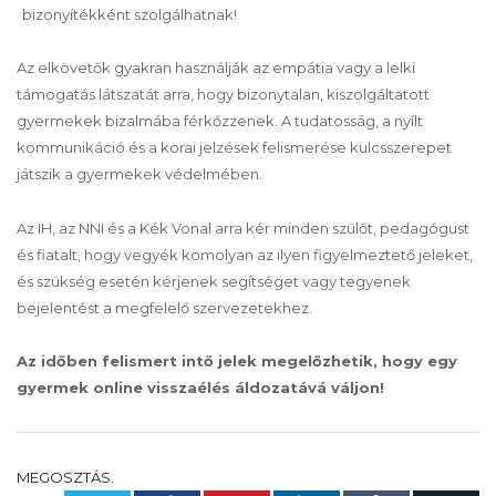
bizonyítékként szolgálhatnak!
Az elkövetők gyakran használják az empátia vagy a lelki
támogatás látszatát arra, hogy bizonytalan, kiszolgáltatott
gyermekek bizalmába férkőzzenek. A tudatosság, a nyílt
kommunikáció és a korai jelzések felismerése kulcsszerepet
játszik a gyermekek védelmében.
Az IH, az NNI és a Kék Vonal arra kér minden szülőt, pedagógust
és fiatalt, hogy vegyék komolyan az ilyen figyelmeztető jeleket,
és szükség esetén kérjenek segítséget vagy tegyenek
bejelentést a megfelelő szervezetekhez.
Az időben felismert intő jelek megelőzhetik, hogy egy
gyermek online visszaélés áldozatává váljon!
MEGOSZTÁS.