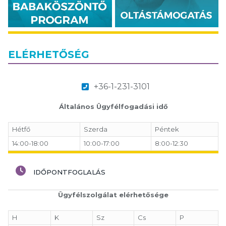
ELÉRHETŐSÉG
+36-1-231-3101
Általános Ügyfélfogadási idő
Hétfő
Szerda
Péntek
14:00-18:00
10:00-17:00
8:00-12:30
IDŐPONTFOGLALÁS
Ügyfélszolgálat elérhetősége
H
K
Sz
Cs
P