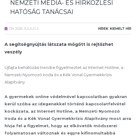
NEMZETI MÉDIA- ÉS HÍRKÖZLÉSI
HATÓSÁG TANÁCSAI
ON
2026. JÚLIUS 2.
HÍREK
,
KIEMELT HÍR
A segítségnyújtás látszata mögött is rejtőzhet
veszély
Újfajta behálózási trendre figyelmeztet az Internet Hotline, a
Nemzeti Nyomozó Iroda és a Kék Vonal Gyermekkrízis
Alapítvány
A gyermekek online védelmével kapcsolatban gyakran
kerül szóba az idegenekkel történő kapcsolatfelvétel
kockázata, az Internet Hotline, a Nemzeti Nyomozó
Iroda és a Kék Vonal Gyermekkrízis Alapítvány most arra
hívja fel a figyelmet, hogy az elkövetők módszerei
folyamatosan változnak és egyre kifinomultabbá