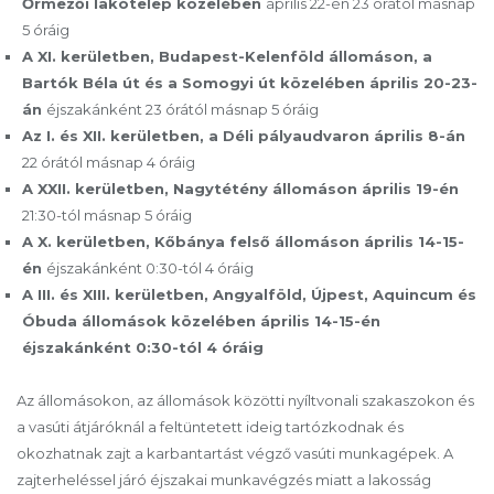
Őrmezői lakótelep közelében
április 22-én 23 órától másnap
5 óráig
A XI. kerületben, Budapest-Kelenföld állomáson, a
Bartók Béla út és a Somogyi út közelében április 20-23-
án
éjszakánként 23 órától másnap 5 óráig
Az I. és XII. kerületben, a Déli pályaudvaron április 8-án
22 órától másnap 4 óráig
A XXII. kerületben, Nagytétény állomáson április 19-én
21:30-tól másnap 5 óráig
A X. kerületben, Kőbánya felső állomáson április 14-15-
én
éjszakánként 0:30-tól 4 óráig
A III. és XIII. kerületben, Angyalföld, Újpest, Aquincum és
Óbuda állomások közelében április 14-15-én
éjszakánként 0:30-tól 4 óráig
Az állomásokon, az állomások közötti nyíltvonali szakaszokon és
a vasúti átjáróknál a feltüntetett ideig tartózkodnak és
okozhatnak zajt a karbantartást végző vasúti munkagépek. A
zajterheléssel járó éjszakai munkavégzés miatt a lakosság