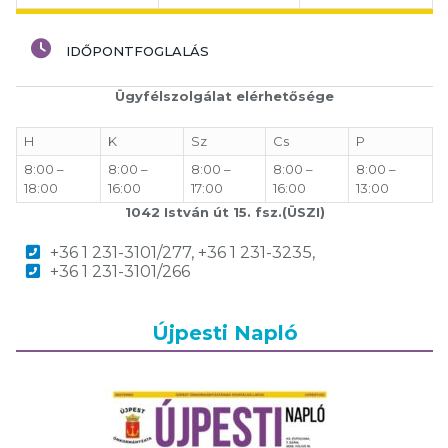
IDŐPONTFOGLALÁS
Ügyfélszolgálat elérhetősége
H
K
Sz
Cs
P
8:00 –
8:00 –
8:00 –
8:00 –
8:00 –
18:00
16:00
17:00
16:00
13:00
1042 István út 15. fsz.(ÜSZI)
+36 1 231-3101/277, +36 1 231-3235,
+36 1 231-3101/266
Újpesti Napló