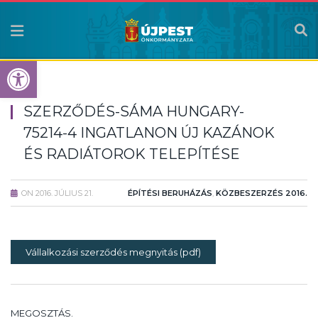
Eszköztár megnyitása
SZERZŐDÉS-SÁMA HUNGARY-
75214-4 INGATLANON ÚJ KAZÁNOK
ÉS RADIÁTOROK TELEPÍTÉSE
ON
2016. JÚLIUS 21.
ÉPÍTÉSI BERUHÁZÁS
,
KÖZBESZERZÉS 2016.
Vállalkozási szerződés megnyitás (pdf)
MEGOSZTÁS.