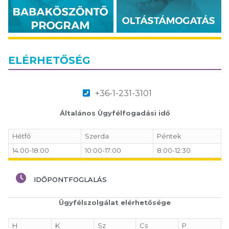
ELÉRHETŐSÉG
+36-1-231-3101
Általános Ügyfélfogadási idő
Hétfő
Szerda
Péntek
14:00-18:00
10:00-17:00
8:00-12:30
IDŐPONTFOGLALÁS
Ügyfélszolgálat elérhetősége
H
K
Sz
Cs
P